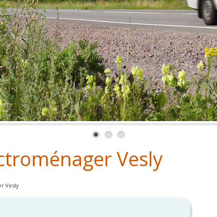
ctroménager Vesly
r Vesly