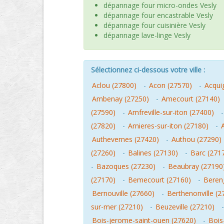
dépannage four micro-ondes Vesly
dépannage four encastrable Vesly
dépannage four cuisinière Vesly
dépannage lave-linge Vesly
Sélectionnez ci-dessous votre ville :
Aclou (27800)
-
Acon (27570)
-
Acqui
Ambenay (27250)
-
Amecourt (27140)
(27590)
-
Amfreville-sur-iton (27400)
(27820)
-
Arnieres-sur-iton (27180)
-
Authevernes (27420)
-
Authou (27290)
(27260)
-
Balines (27130)
-
Barc (271
-
Bazoques (27230)
-
Beaubray (27190
(27170)
-
Bemecourt (27160)
-
Beren
Bernouville (27660)
-
Berthenonville (2
sur-mer (27210)
-
Beuzeville (27210)
Bois-jerome-saint-ouen (27620)
-
Bois