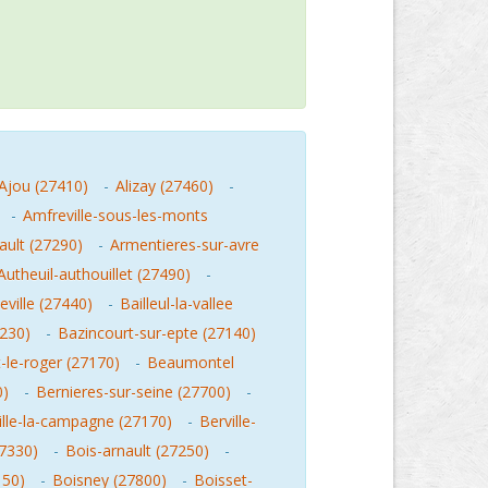
Ajou (27410)
-
Alizay (27460)
-
-
Amfreville-sous-les-monts
ault (27290)
-
Armentieres-sur-avre
Autheuil-authouillet (27490)
-
ville (27440)
-
Bailleul-la-vallee
7230)
-
Bazincourt-sur-epte (27140)
le-roger (27170)
-
Beaumontel
0)
-
Bernieres-sur-seine (27700)
-
ille-la-campagne (27170)
-
Berville-
27330)
-
Bois-arnault (27250)
-
150)
-
Boisney (27800)
-
Boisset-