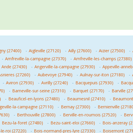
gny (27400)
-
Aigleville (27120)
-
Ailly (27600)
-
Aizier (27500)
-
-
Amfreville-la-campagne (27370)
-
Amfreville-les-champs (27380)
-
Ande (27430)
-
Angerville-la-campagne (27930)
-
Appeville-anneb
Asnieres (27260)
-
Aubevoye (27940)
-
Aulnay-sur-iton (27180)
-
-
Aviron (27930)
-
Avrilly (27240)
-
Bacquepuis (27930)
-
Bacque
70)
-
Barneville-sur-seine (27310)
-
Barquet (27170)
-
Barville (2
)
-
Beauficel-en-lyons (27480)
-
Beaumesnil (27410)
-
Beaumont-
geville-la-campagne (27110)
-
Bernay (27300)
-
Bernienville (2718
7630)
-
Berthouville (27800)
-
Berville-en-roumois (27520)
-
Berv
-
Bezu-la-foret (27480)
-
Bezu-saint-eloi (27660)
-
Bois-anzeray (
-le-roi (27220)
-
Bois-normand-pres-lyre (27330)
-
Boisemont (27