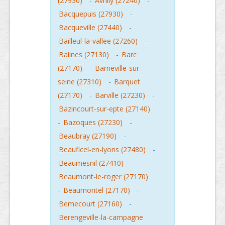
(27930)
-
Avrilly (27240)
-
Bacquepuis (27930)
-
Bacqueville (27440)
-
Bailleul-la-vallee (27260)
-
Balines (27130)
-
Barc
(27170)
-
Barneville-sur-
seine (27310)
-
Barquet
(27170)
-
Barville (27230)
-
Bazincourt-sur-epte (27140)
-
Bazoques (27230)
-
Beaubray (27190)
-
Beauficel-en-lyons (27480)
-
Beaumesnil (27410)
-
Beaumont-le-roger (27170)
-
Beaumontel (27170)
-
Bemecourt (27160)
-
Berengeville-la-campagne