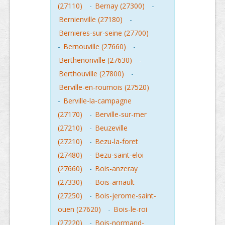
(27110)
-
Bernay (27300)
-
Bernienville (27180)
-
Bernieres-sur-seine (27700)
-
Bernouville (27660)
-
Berthenonville (27630)
-
Berthouville (27800)
-
Berville-en-roumois (27520)
-
Berville-la-campagne
(27170)
-
Berville-sur-mer
(27210)
-
Beuzeville
(27210)
-
Bezu-la-foret
(27480)
-
Bezu-saint-eloi
(27660)
-
Bois-anzeray
(27330)
-
Bois-arnault
(27250)
-
Bois-jerome-saint-
ouen (27620)
-
Bois-le-roi
(27220)
-
Bois-normand-