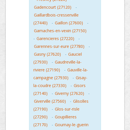
Gadencourt (27120)
-
Gaillardbois-cressenville
(27440)
-
Gaillon (27600)
-
Gamaches-en-vexin (27150)
-
Garencieres (27220)
-
Garennes-sur-eure (27780)
-
Gasny (27620)
-
Gauciel
(27930)
-
Gaudreville-la-
riviere (27190)
-
Gauville-la-
campagne (27930)
-
Gisay-
la-coudre (27330)
-
Gisors
(27140)
-
Giverny (27620)
-
Giverville (27560)
-
Glisolles
(27190)
-
Glos-sur-risle
(27290)
-
Goupillieres
(27170)
-
Gournay-le-guerin