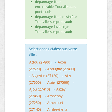
dépannage four
encastrable Tourville-sur-
pont-audr
dépannage four cuisinière
Tourville-sur-pont-audr
dépannage lave-linge
Tourville-sur-pont-audr
Sélectionnez ci-dessous votre
ville :
Aclou (27800)
-
Acon
(27570)
-
Acquigny (27400)
-
Aigleville (27120)
-
Ailly
(27600)
-
Aizier (27500)
-
Ajou (27410)
-
Alizay
(27460)
-
Ambenay
(27250)
-
Amecourt
(27140)
-
Amfreville-la-