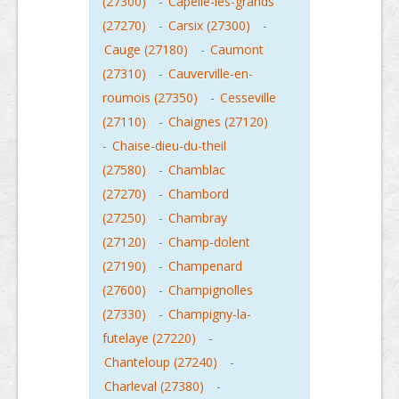
(27300)
-
Capelle-les-grands
(27270)
-
Carsix (27300)
-
Cauge (27180)
-
Caumont
(27310)
-
Cauverville-en-
roumois (27350)
-
Cesseville
(27110)
-
Chaignes (27120)
-
Chaise-dieu-du-theil
(27580)
-
Chamblac
(27270)
-
Chambord
(27250)
-
Chambray
(27120)
-
Champ-dolent
(27190)
-
Champenard
(27600)
-
Champignolles
(27330)
-
Champigny-la-
futelaye (27220)
-
Chanteloup (27240)
-
Charleval (27380)
-