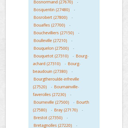
Bosnormand (27670)
-
Bosquentin (27480)
-
Bosrobert (27800)
-
Bouafles (27700)
-
Bouchevilliers (27150)
-
Boulleville (27210)
-
Bouquelon (27500)
-
Bouquetot (27310)
-
Bourg-
achard (27310)
-
Bourg-
beaudouin (27380)
-
Bourgtheroulde-infreville
(27520)
-
Bournainville-
faverolles (27230)
-
Bourneville (27500)
-
Bourth
(27580)
-
Bray (27170)
-
Brestot (27350)
-
Bretagnolles (27220)
-