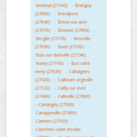
Breteuil (27160)
-
Bretigny
(27800)
-
Breuilpont
(27640)
-
Breux-sur-avre
(27570)
-
Brionne (27800)
-
Broglie (27270)
-
Brosville
(27930)
-
Bueil (27730)
-
Buis-sur-damville (27240)
-
Burey (27190)
-
Bus-saint-
remy (27630)
-
Cahaignes
(27420)
-
Caillouet-orgeville
(27120)
-
Cailly-sur-eure
(27490)
-
Calleville (27800)
-
Campigny (27500)
-
Canappeville (27400)
-
Cantiers (27420)
-
Caorches-saint-nicolas