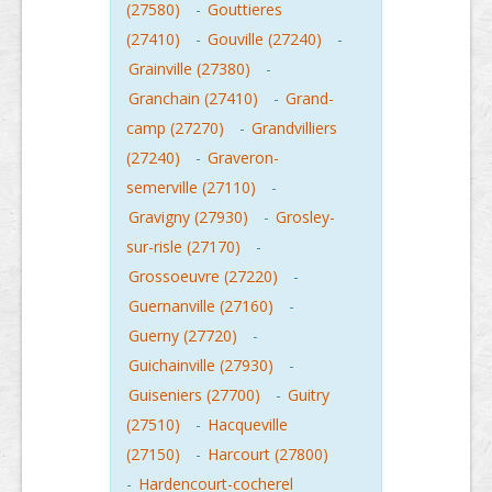
(27580)
-
Gouttieres
(27410)
-
Gouville (27240)
-
Grainville (27380)
-
Granchain (27410)
-
Grand-
camp (27270)
-
Grandvilliers
(27240)
-
Graveron-
semerville (27110)
-
Gravigny (27930)
-
Grosley-
sur-risle (27170)
-
Grossoeuvre (27220)
-
Guernanville (27160)
-
Guerny (27720)
-
Guichainville (27930)
-
Guiseniers (27700)
-
Guitry
(27510)
-
Hacqueville
(27150)
-
Harcourt (27800)
-
Hardencourt-cocherel