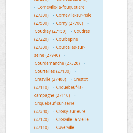
-
Corneville-la-fouquetiere
(27300)
-
Corneville-sur-risle
(27500)
-
Corny (27700)
-
Coudray (27150)
-
Coudres
(27220)
-
Courbepine
(27300)
-
Courcelles-sur-
seine (27940)
-
Courdemanche (27320)
-
Courteilles (27130)
-
Crasville (27400)
-
Crestot
(27110)
-
Criquebeuf-la-
campagne (27110)
-
Criquebeuf-sur-seine
(27340)
-
Croisy-sur-eure
(27120)
-
Crosville-la-vieille
(27110)
-
Cuverville