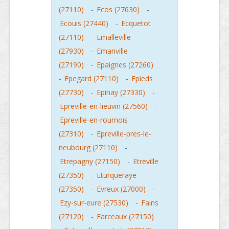
(27110)
-
Ecos (27630)
-
Ecouis (27440)
-
Ecquetot
(27110)
-
Emalleville
(27930)
-
Emanville
(27190)
-
Epaignes (27260)
-
Epegard (27110)
-
Epieds
(27730)
-
Epinay (27330)
-
Epreville-en-lieuvin (27560)
-
Epreville-en-roumois
(27310)
-
Epreville-pres-le-
neubourg (27110)
-
Etrepagny (27150)
-
Etreville
(27350)
-
Eturqueraye
(27350)
-
Evreux (27000)
-
Ezy-sur-eure (27530)
-
Fains
(27120)
-
Farceaux (27150)