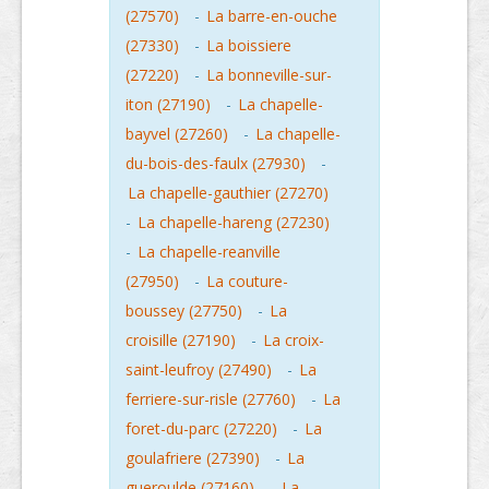
(27570)
-
La barre-en-ouche
(27330)
-
La boissiere
(27220)
-
La bonneville-sur-
iton (27190)
-
La chapelle-
bayvel (27260)
-
La chapelle-
du-bois-des-faulx (27930)
-
La chapelle-gauthier (27270)
-
La chapelle-hareng (27230)
-
La chapelle-reanville
(27950)
-
La couture-
boussey (27750)
-
La
croisille (27190)
-
La croix-
saint-leufroy (27490)
-
La
ferriere-sur-risle (27760)
-
La
foret-du-parc (27220)
-
La
goulafriere (27390)
-
La
gueroulde (27160)
-
La