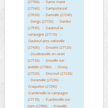
(27700)
-
Dame-marie
(27160)
-
Dampsmesnil
(27630)
-
Damville (27240)
-
Dangu (27720)
-
Dardez
(27930)
-
Daubeuf-la-
campagne (27110)
-
Daubeuf-pres-vatteville
(27430)
-
Douains (27120)
-
Doudeauville-en-vexin
(27150)
-
Douville-sur-
andelle (27380)
-
Droisy
(27320)
-
Drucourt (27230)
-
Duranville (27230)
-
Ecaquelon (27290)
-
Ecardenville-la-campagne
(27170)
-
Ecardenville-sur-
eure (27490)
-
Ecauville