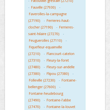
-
Fatouville-grestain (27210)
-
Fauville (27930)
-
Faverolles-la-campagne
(27190)
-
Ferrieres-haut-
clocher (27190)
-
Ferrieres-
saint-hilaire (27270)
-
Feuguerolles (27110)
-
Fiquefleur-equainville
(27210)
-
Flancourt-catelon
(27310)
-
Fleury-la-foret
(27480)
-
Fleury-sur-andelle
(27380)
-
Flipou (27380)
-
Folleville (27230)
-
Fontaine-
bellenger (27600)
-
Fontaine-heudebourg
(27490)
-
Fontaine-l'abbe
(27470)
-
Fontaine-la-louvet