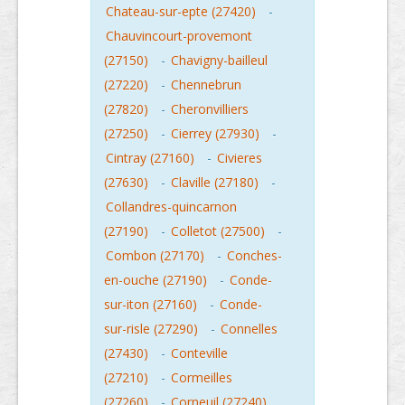
Chateau-sur-epte (27420)
-
Chauvincourt-provemont
(27150)
-
Chavigny-bailleul
(27220)
-
Chennebrun
(27820)
-
Cheronvilliers
(27250)
-
Cierrey (27930)
-
Cintray (27160)
-
Civieres
(27630)
-
Claville (27180)
-
Collandres-quincarnon
(27190)
-
Colletot (27500)
-
Combon (27170)
-
Conches-
en-ouche (27190)
-
Conde-
sur-iton (27160)
-
Conde-
sur-risle (27290)
-
Connelles
(27430)
-
Conteville
(27210)
-
Cormeilles
(27260)
-
Corneuil (27240)