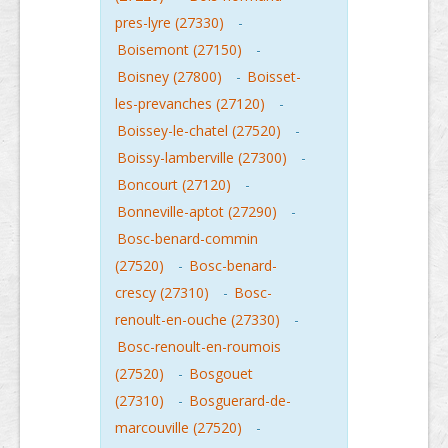
pres-lyre (27330)
-
Boisemont (27150)
-
Boisney (27800)
-
Boisset-
les-prevanches (27120)
-
Boissey-le-chatel (27520)
-
Boissy-lamberville (27300)
-
Boncourt (27120)
-
Bonneville-aptot (27290)
-
Bosc-benard-commin
(27520)
-
Bosc-benard-
crescy (27310)
-
Bosc-
renoult-en-ouche (27330)
-
Bosc-renoult-en-roumois
(27520)
-
Bosgouet
(27310)
-
Bosguerard-de-
marcouville (27520)
-