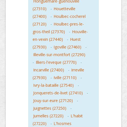
Honguemare-guenouville
(27310)
-
Houetteville
(27400)
-
Houlbec-cocherel
(27120)
-
Houlbec-pres-le-
gros-theil (27370)
-
Houville-
en-vexin (27440)
-
Huest
(27930)
-
Igoville (27460)
-
Illeville-sur-montfort (27290)
-
Illiers-l'eveque (27770)
-
Incarville (27400)
-
Irreville
(27930)
-
Iville (27110)
-
Ivry-la-bataille (27540)
-
Jonquerets-de-livet (27410)
-
Jouy-sur-eure (27120)
-
Juignettes (27250)
-
Jumelles (27220)
-
L'habit
(27220)
-
L'hosmes