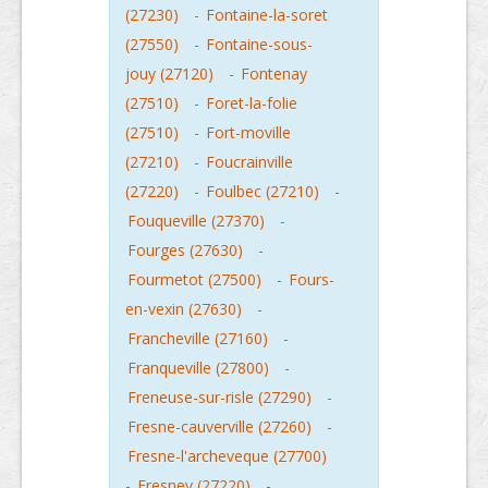
(27230)
-
Fontaine-la-soret
(27550)
-
Fontaine-sous-
jouy (27120)
-
Fontenay
(27510)
-
Foret-la-folie
(27510)
-
Fort-moville
(27210)
-
Foucrainville
(27220)
-
Foulbec (27210)
-
Fouqueville (27370)
-
Fourges (27630)
-
Fourmetot (27500)
-
Fours-
en-vexin (27630)
-
Francheville (27160)
-
Franqueville (27800)
-
Freneuse-sur-risle (27290)
-
Fresne-cauverville (27260)
-
Fresne-l'archeveque (27700)
-
Fresney (27220)
-