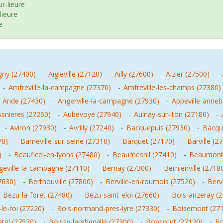
r-lieure
lieure
e
gny (27400)
-
Aigleville (27120)
-
Ailly (27600)
-
Aizier (27500)
-
-
Amfreville-la-campagne (27370)
-
Amfreville-les-champs (27380)
-
Ande (27430)
-
Angerville-la-campagne (27930)
-
Appeville-anneb
Asnieres (27260)
-
Aubevoye (27940)
-
Aulnay-sur-iton (27180)
-
-
Aviron (27930)
-
Avrilly (27240)
-
Bacquepuis (27930)
-
Bacque
70)
-
Barneville-sur-seine (27310)
-
Barquet (27170)
-
Barville (2
)
-
Beauficel-en-lyons (27480)
-
Beaumesnil (27410)
-
Beaumont-
geville-la-campagne (27110)
-
Bernay (27300)
-
Bernienville (2718
7630)
-
Berthouville (27800)
-
Berville-en-roumois (27520)
-
Berv
-
Bezu-la-foret (27480)
-
Bezu-saint-eloi (27660)
-
Bois-anzeray (
-le-roi (27220)
-
Bois-normand-pres-lyre (27330)
-
Boisemont (27
atel (27520)
-
Boissy-lamberville (27300)
-
Boncourt (27120)
-
Bo