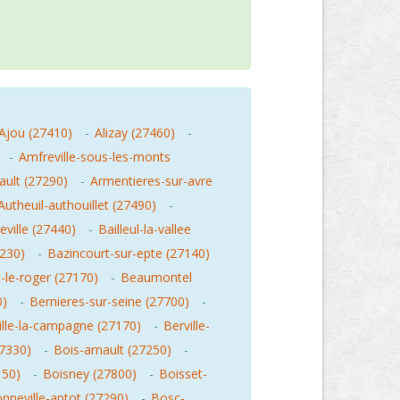
Ajou (27410)
-
Alizay (27460)
-
-
Amfreville-sous-les-monts
ault (27290)
-
Armentieres-sur-avre
Autheuil-authouillet (27490)
-
ville (27440)
-
Bailleul-la-vallee
7230)
-
Bazincourt-sur-epte (27140)
le-roger (27170)
-
Beaumontel
0)
-
Bernieres-sur-seine (27700)
-
ille-la-campagne (27170)
-
Berville-
27330)
-
Bois-arnault (27250)
-
150)
-
Boisney (27800)
-
Boisset-
nneville-aptot (27290)
-
Bosc-