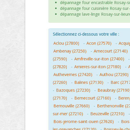
dépannage four encastrable Rosay-su
dépannage four cuisinière Rosay-sur-
dépannage lave-linge Rosay-sur-lieur
Sélectionnez ci-dessous votre ville :
Aclou (27800)
-
Acon (27570)
-
Acqui
Ambenay (27250)
-
Amecourt (27140)
(27590)
-
Amfreville-sur-iton (27400)
(27820)
-
Arnieres-sur-iton (27180)
-
Authevernes (27420)
-
Authou (27290)
(27260)
-
Balines (27130)
-
Barc (271
-
Bazoques (27230)
-
Beaubray (27190
(27170)
-
Bemecourt (27160)
-
Beren
Bernouville (27660)
-
Berthenonville (2
sur-mer (27210)
-
Beuzeville (27210)
Bois-jerome-saint-ouen (27620)
-
Bois
les-prevanches (27120)
-
Boissey-le-ch