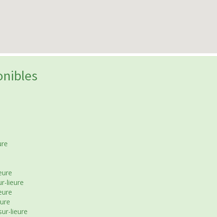
onibles
ure
eure
r-lieure
eure
eure
ur-lieure