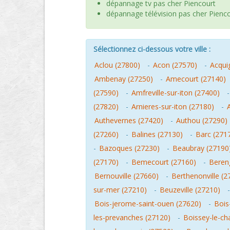
dépannage tv pas cher Piencourt
dépannage télévision pas cher Pienc
Sélectionnez ci-dessous votre ville :
Aclou (27800)
-
Acon (27570)
-
Acqui
Ambenay (27250)
-
Amecourt (27140)
(27590)
-
Amfreville-sur-iton (27400)
(27820)
-
Arnieres-sur-iton (27180)
-
Authevernes (27420)
-
Authou (27290)
(27260)
-
Balines (27130)
-
Barc (271
-
Bazoques (27230)
-
Beaubray (27190
(27170)
-
Bemecourt (27160)
-
Beren
Bernouville (27660)
-
Berthenonville (2
sur-mer (27210)
-
Beuzeville (27210)
Bois-jerome-saint-ouen (27620)
-
Bois
les-prevanches (27120)
-
Boissey-le-ch