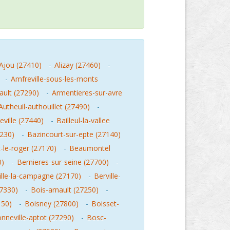
Ajou (27410)
-
Alizay (27460)
-
-
Amfreville-sous-les-monts
ault (27290)
-
Armentieres-sur-avre
Autheuil-authouillet (27490)
-
ville (27440)
-
Bailleul-la-vallee
7230)
-
Bazincourt-sur-epte (27140)
le-roger (27170)
-
Beaumontel
0)
-
Bernieres-sur-seine (27700)
-
ille-la-campagne (27170)
-
Berville-
27330)
-
Bois-arnault (27250)
-
150)
-
Boisney (27800)
-
Boisset-
nneville-aptot (27290)
-
Bosc-