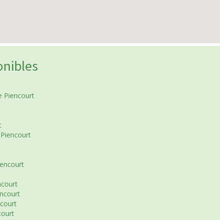
onibles
 Piencourt
t
 Piencourt
iencourt
ncourt
ncourt
court
court