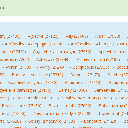
ourt
gny (27400)
-
Aigleville (27120)
-
Ailly (27600)
-
Aizier (27500)
-
-
Amfreville-la-campagne (27370)
-
Amfreville-les-champs (27380)
-
Ande (27430)
-
Angerville-la-campagne (27930)
-
Appeville-anneb
Asnieres (27260)
-
Aubevoye (27940)
-
Aulnay-sur-iton (27180)
-
-
Aviron (27930)
-
Avrilly (27240)
-
Bacquepuis (27930)
-
Bacque
70)
-
Barneville-sur-seine (27310)
-
Barquet (27170)
-
Barville (2
)
-
Beauficel-en-lyons (27480)
-
Beaumesnil (27410)
-
Beaumont-
geville-la-campagne (27110)
-
Bernay (27300)
-
Bernienville (2718
7630)
-
Berthouville (27800)
-
Berville-en-roumois (27520)
-
Berv
-
Bezu-la-foret (27480)
-
Bezu-saint-eloi (27660)
-
Bois-anzeray (
-le-roi (27220)
-
Bois-normand-pres-lyre (27330)
-
Boisemont (27
atel (27520)
-
Boissy-lamberville (27300)
-
Boncourt (27120)
-
Bo