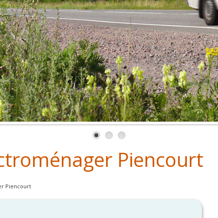
ctroménager Piencourt
r Piencourt