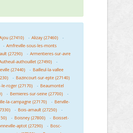
Ajou (27410)
-
Alizay (27460)
-
-
Amfreville-sous-les-monts
ault (27290)
-
Armentieres-sur-avre
Autheuil-authouillet (27490)
-
ville (27440)
-
Bailleul-la-vallee
7230)
-
Bazincourt-sur-epte (27140)
le-roger (27170)
-
Beaumontel
0)
-
Bernieres-sur-seine (27700)
-
ille-la-campagne (27170)
-
Berville-
27330)
-
Bois-arnault (27250)
-
150)
-
Boisney (27800)
-
Boisset-
nneville-aptot (27290)
-
Bosc-