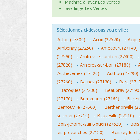
Machine à laver Les Ventes
lave linge Les Ventes
Sélectionnez ci-dessous votre ville :
Aclou (27800)
-
Acon (27570)
-
Acqui
Ambenay (27250)
-
Amecourt (27140)
(27590)
-
Amfreville-sur-iton (27400)
(27820)
-
Arnieres-sur-iton (27180)
-
Authevernes (27420)
-
Authou (27290)
(27260)
-
Balines (27130)
-
Barc (271
-
Bazoques (27230)
-
Beaubray (27190
(27170)
-
Bemecourt (27160)
-
Beren
Bernouville (27660)
-
Berthenonville (2
sur-mer (27210)
-
Beuzeville (27210)
Bois-jerome-saint-ouen (27620)
-
Bois
les-prevanches (27120)
-
Boissey-le-ch