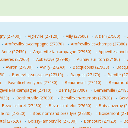
gny (27400)
-
Aigleville (27120)
-
Ailly (27600)
-
Aizier (27500)
-
-
Amfreville-la-campagne (27370)
-
Amfreville-les-champs (27380)
-
Ande (27430)
-
Angerville-la-campagne (27930)
-
Appeville-anneb
Asnieres (27260)
-
Aubevoye (27940)
-
Aulnay-sur-iton (27180)
-
-
Aviron (27930)
-
Avrilly (27240)
-
Bacquepuis (27930)
-
Bacque
70)
-
Barneville-sur-seine (27310)
-
Barquet (27170)
-
Barville (2
)
-
Beauficel-en-lyons (27480)
-
Beaumesnil (27410)
-
Beaumont-
geville-la-campagne (27110)
-
Bernay (27300)
-
Bernienville (2718
7630)
-
Berthouville (27800)
-
Berville-en-roumois (27520)
-
Berv
-
Bezu-la-foret (27480)
-
Bezu-saint-eloi (27660)
-
Bois-anzeray (
-le-roi (27220)
-
Bois-normand-pres-lyre (27330)
-
Boisemont (27
atel (27520)
-
Boissy-lamberville (27300)
-
Boncourt (27120)
-
Bo