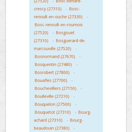
(27520)
-
Bosc-benard-
crescy (27310)
-
Bosc-
renoult-en-ouche (27330)
-
Bosc-renoult-en-roumois
(27520)
-
Bosgouet
(27310)
-
Bosguerard-de-
marcouville (27520)
-
Bosnormand (27670)
-
Bosquentin (27480)
-
Bosrobert (27800)
-
Bouafles (27700)
-
Bouchevilliers (27150)
-
Boulleville (27210)
-
Bouquelon (27500)
-
Bouquetot (27310)
-
Bourg-
achard (27310)
-
Bourg-
beaudouin (27380)
-