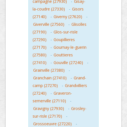
campagne (27930)
-
Gisay-
la-coudre (27330)
-
Gisors
(27140)
-
Giverny (27620)
-
Giverville (27560)
-
Glisolles
(27190)
-
Glos-sur-risle
(27290)
-
Goupillieres
(27170)
-
Gournay-le-guerin
(27580)
-
Gouttieres
(27410)
-
Gouville (27240)
-
Grainville (27380)
-
Granchain (27410)
-
Grand-
camp (27270)
-
Grandvilliers
(27240)
-
Graveron-
semerville (27110)
-
Gravigny (27930)
-
Grosley-
sur-risle (27170)
-
Grossoeuvre (27220)
-