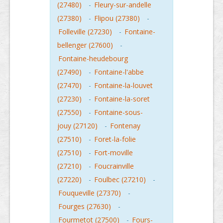
(27480)
-
Fleury-sur-andelle
(27380)
-
Flipou (27380)
-
Folleville (27230)
-
Fontaine-
bellenger (27600)
-
Fontaine-heudebourg
(27490)
-
Fontaine-l'abbe
(27470)
-
Fontaine-la-louvet
(27230)
-
Fontaine-la-soret
(27550)
-
Fontaine-sous-
jouy (27120)
-
Fontenay
(27510)
-
Foret-la-folie
(27510)
-
Fort-moville
(27210)
-
Foucrainville
(27220)
-
Foulbec (27210)
-
Fouqueville (27370)
-
Fourges (27630)
-
Fourmetot (27500)
-
Fours-