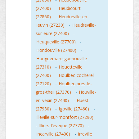
(27400)
-
Heudicourt
(27860)
-
Heudreville-en-
lieuvin (27230)
-
Heudreville-
sur-eure (27400)
-
Heuqueville (27700)
-
Hondouville (27400)
-
Honguemare-guenouville
(27310)
-
Houetteville
(27400)
-
Houlbec-cocherel
(27120)
-
Houlbec-pres-le-
gros-theil (27370)
-
Houville-
en-vexin (27440)
-
Huest
(27930)
-
Igoville (27460)
-
Illeville-sur-montfort (27290)
-
Illiers-l'eveque (27770)
-
Incarville (27400)
-
Irreville