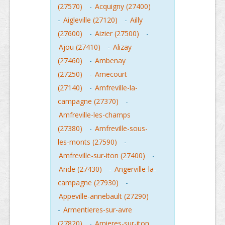
(27570)
-
Acquigny (27400)
-
Aigleville (27120)
-
Ailly
(27600)
-
Aizier (27500)
-
Ajou (27410)
-
Alizay
(27460)
-
Ambenay
(27250)
-
Amecourt
(27140)
-
Amfreville-la-
campagne (27370)
-
Amfreville-les-champs
(27380)
-
Amfreville-sous-
les-monts (27590)
-
Amfreville-sur-iton (27400)
-
Ande (27430)
-
Angerville-la-
campagne (27930)
-
Appeville-annebault (27290)
-
Armentieres-sur-avre
(27820)
-
Arnieres-sur-iton