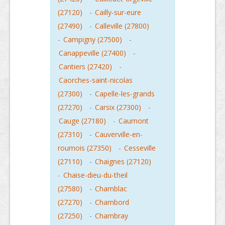
(27120)
-
Cailly-sur-eure
(27490)
-
Calleville (27800)
-
Campigny (27500)
-
Canappeville (27400)
-
Cantiers (27420)
-
Caorches-saint-nicolas
(27300)
-
Capelle-les-grands
(27270)
-
Carsix (27300)
-
Cauge (27180)
-
Caumont
(27310)
-
Cauverville-en-
roumois (27350)
-
Cesseville
(27110)
-
Chaignes (27120)
-
Chaise-dieu-du-theil
(27580)
-
Chamblac
(27270)
-
Chambord
(27250)
-
Chambray