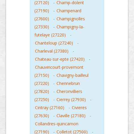
(27120)
-
Champ-dolent
(27190)
-
Champenard
(27600)
-
Champignolles
(27330)
-
Champigny-la-
futelaye (27220)
-
Chanteloup (27240)
-
Charleval (27380)
-
Chateau-sur-epte (27420)
-
Chauvincourt-provemont
(27150)
-
Chavigny-bailleul
(27220)
-
Chennebrun
(27820)
-
Cheronvilliers
(27250)
-
Cierrey (27930)
-
Cintray (27160)
-
Civieres
(27630)
-
Claville (27180)
-
Collandres-quincarnon
(27190)
-
Colletot (27500)
-