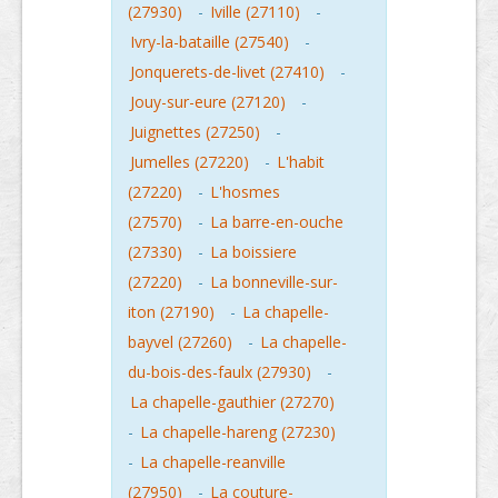
(27930)
-
Iville (27110)
-
Ivry-la-bataille (27540)
-
Jonquerets-de-livet (27410)
-
Jouy-sur-eure (27120)
-
Juignettes (27250)
-
Jumelles (27220)
-
L'habit
(27220)
-
L'hosmes
(27570)
-
La barre-en-ouche
(27330)
-
La boissiere
(27220)
-
La bonneville-sur-
iton (27190)
-
La chapelle-
bayvel (27260)
-
La chapelle-
du-bois-des-faulx (27930)
-
La chapelle-gauthier (27270)
-
La chapelle-hareng (27230)
-
La chapelle-reanville
(27950)
-
La couture-