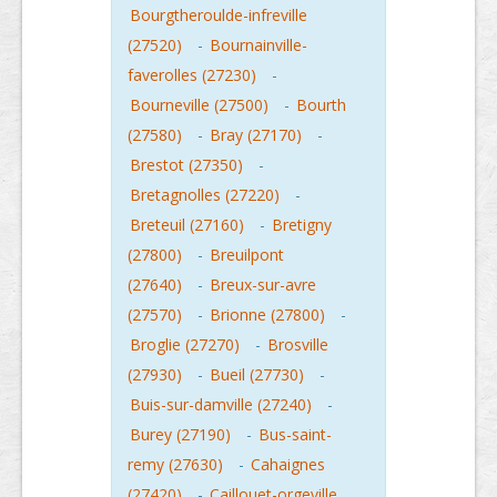
Bourgtheroulde-infreville
(27520)
-
Bournainville-
faverolles (27230)
-
Bourneville (27500)
-
Bourth
(27580)
-
Bray (27170)
-
Brestot (27350)
-
Bretagnolles (27220)
-
Breteuil (27160)
-
Bretigny
(27800)
-
Breuilpont
(27640)
-
Breux-sur-avre
(27570)
-
Brionne (27800)
-
Broglie (27270)
-
Brosville
(27930)
-
Bueil (27730)
-
Buis-sur-damville (27240)
-
Burey (27190)
-
Bus-saint-
remy (27630)
-
Cahaignes
(27420)
-
Caillouet-orgeville