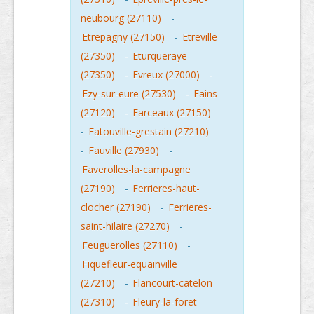
neubourg (27110)
-
Etrepagny (27150)
-
Etreville
(27350)
-
Eturqueraye
(27350)
-
Evreux (27000)
-
Ezy-sur-eure (27530)
-
Fains
(27120)
-
Farceaux (27150)
-
Fatouville-grestain (27210)
-
Fauville (27930)
-
Faverolles-la-campagne
(27190)
-
Ferrieres-haut-
clocher (27190)
-
Ferrieres-
saint-hilaire (27270)
-
Feuguerolles (27110)
-
Fiquefleur-equainville
(27210)
-
Flancourt-catelon
(27310)
-
Fleury-la-foret