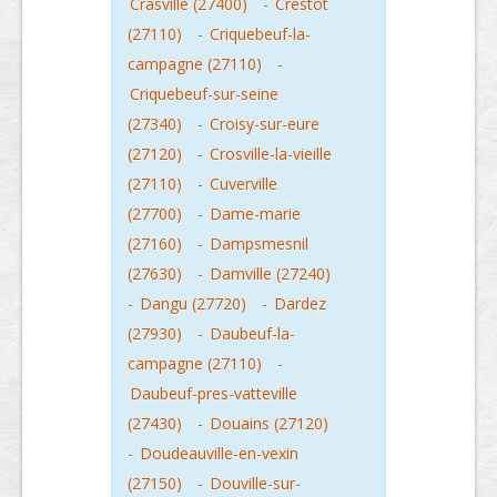
Crasville (27400)
-
Crestot
(27110)
-
Criquebeuf-la-
campagne (27110)
-
Criquebeuf-sur-seine
(27340)
-
Croisy-sur-eure
(27120)
-
Crosville-la-vieille
(27110)
-
Cuverville
(27700)
-
Dame-marie
(27160)
-
Dampsmesnil
(27630)
-
Damville (27240)
-
Dangu (27720)
-
Dardez
(27930)
-
Daubeuf-la-
campagne (27110)
-
Daubeuf-pres-vatteville
(27430)
-
Douains (27120)
-
Doudeauville-en-vexin
(27150)
-
Douville-sur-