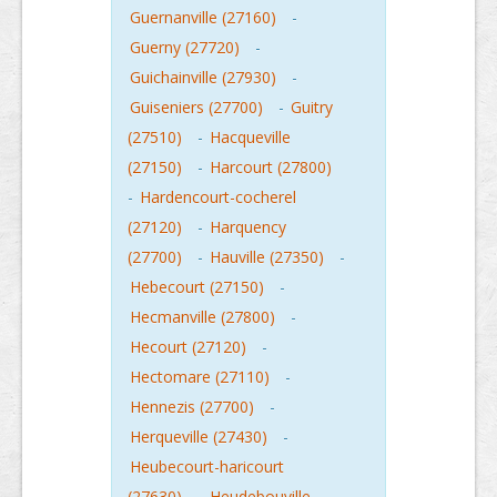
Guernanville (27160)
-
Guerny (27720)
-
Guichainville (27930)
-
Guiseniers (27700)
-
Guitry
(27510)
-
Hacqueville
(27150)
-
Harcourt (27800)
-
Hardencourt-cocherel
(27120)
-
Harquency
(27700)
-
Hauville (27350)
-
Hebecourt (27150)
-
Hecmanville (27800)
-
Hecourt (27120)
-
Hectomare (27110)
-
Hennezis (27700)
-
Herqueville (27430)
-
Heubecourt-haricourt
(27630)
-
Heudebouville