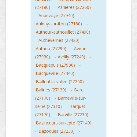
(27180)
-
Asnieres (27260)
-
Aubevoye (27940)
-
Aulnay-sur-iton (27180)
-
Autheuil-authouillet (27490)
-
Authevernes (27420)
-
Authou (27290)
-
Aviron
(27930)
-
Avrilly (27240)
-
Bacquepuis (27930)
-
Bacqueville (27440)
-
Bailleul-la-vallee (27260)
-
Balines (27130)
-
Barc
(27170)
-
Barneville-sur-
seine (27310)
-
Barquet
(27170)
-
Barville (27230)
-
Bazincourt-sur-epte (27140)
-
Bazoques (27230)
-