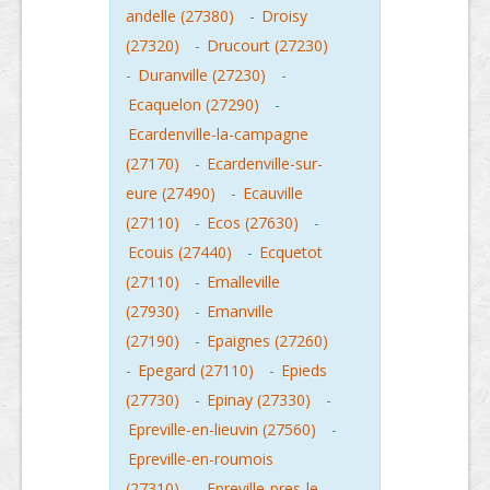
andelle (27380)
-
Droisy
(27320)
-
Drucourt (27230)
-
Duranville (27230)
-
Ecaquelon (27290)
-
Ecardenville-la-campagne
(27170)
-
Ecardenville-sur-
eure (27490)
-
Ecauville
(27110)
-
Ecos (27630)
-
Ecouis (27440)
-
Ecquetot
(27110)
-
Emalleville
(27930)
-
Emanville
(27190)
-
Epaignes (27260)
-
Epegard (27110)
-
Epieds
(27730)
-
Epinay (27330)
-
Epreville-en-lieuvin (27560)
-
Epreville-en-roumois
(27310)
-
Epreville-pres-le-