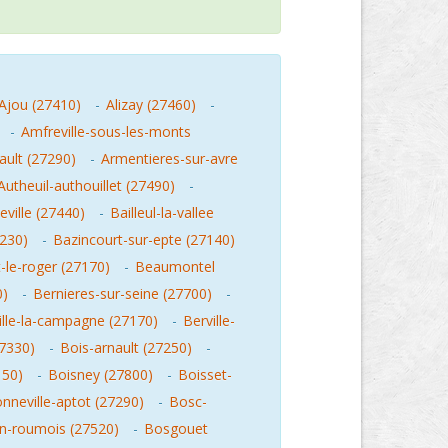
Ajou (27410)
-
Alizay (27460)
-
-
Amfreville-sous-les-monts
ault (27290)
-
Armentieres-sur-avre
Autheuil-authouillet (27490)
-
ville (27440)
-
Bailleul-la-vallee
7230)
-
Bazincourt-sur-epte (27140)
le-roger (27170)
-
Beaumontel
0)
-
Bernieres-sur-seine (27700)
-
ille-la-campagne (27170)
-
Berville-
27330)
-
Bois-arnault (27250)
-
150)
-
Boisney (27800)
-
Boisset-
nneville-aptot (27290)
-
Bosc-
n-roumois (27520)
-
Bosgouet