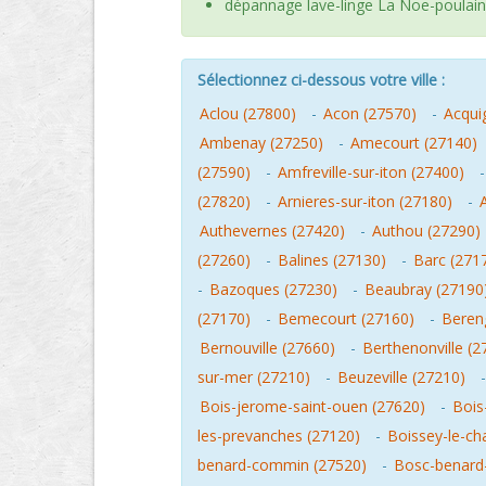
dépannage lave-linge La Noe-poulain
Sélectionnez ci-dessous votre ville :
Aclou (27800)
-
Acon (27570)
-
Acqui
Ambenay (27250)
-
Amecourt (27140)
(27590)
-
Amfreville-sur-iton (27400)
(27820)
-
Arnieres-sur-iton (27180)
-
Authevernes (27420)
-
Authou (27290)
(27260)
-
Balines (27130)
-
Barc (271
-
Bazoques (27230)
-
Beaubray (27190
(27170)
-
Bemecourt (27160)
-
Beren
Bernouville (27660)
-
Berthenonville (2
sur-mer (27210)
-
Beuzeville (27210)
Bois-jerome-saint-ouen (27620)
-
Bois
les-prevanches (27120)
-
Boissey-le-ch
benard-commin (27520)
-
Bosc-benard-