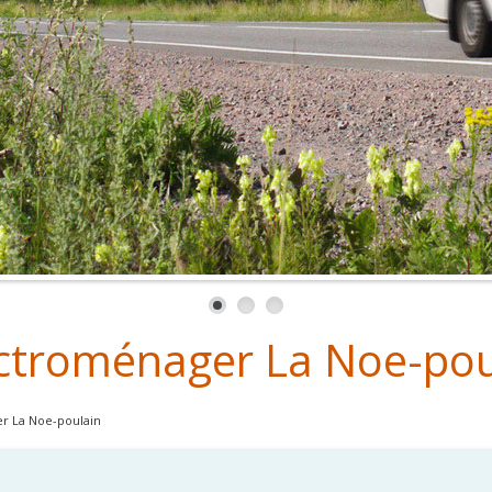
ctroménager La Noe-pou
r La Noe-poulain