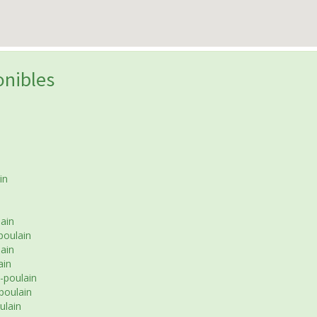
onibles
in
ain
poulain
ain
ain
-poulain
poulain
ulain