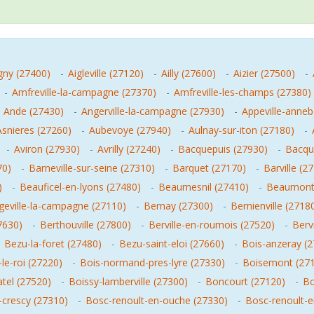
gny (27400)
-
Aigleville (27120)
-
Ailly (27600)
-
Aizier (27500)
-
-
Amfreville-la-campagne (27370)
-
Amfreville-les-champs (27380)
-
Ande (27430)
-
Angerville-la-campagne (27930)
-
Appeville-anneb
Asnieres (27260)
-
Aubevoye (27940)
-
Aulnay-sur-iton (27180)
-
-
Aviron (27930)
-
Avrilly (27240)
-
Bacquepuis (27930)
-
Bacque
70)
-
Barneville-sur-seine (27310)
-
Barquet (27170)
-
Barville (2
)
-
Beauficel-en-lyons (27480)
-
Beaumesnil (27410)
-
Beaumont-
geville-la-campagne (27110)
-
Bernay (27300)
-
Bernienville (2718
7630)
-
Berthouville (27800)
-
Berville-en-roumois (27520)
-
Berv
-
Bezu-la-foret (27480)
-
Bezu-saint-eloi (27660)
-
Bois-anzeray (
-le-roi (27220)
-
Bois-normand-pres-lyre (27330)
-
Boisemont (27
atel (27520)
-
Boissy-lamberville (27300)
-
Boncourt (27120)
-
Bo
crescy (27310)
-
Bosc-renoult-en-ouche (27330)
-
Bosc-renoult-e