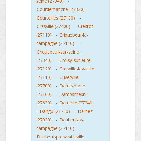
seine (27940)
-
Courdemanche (27320)
-
Courteilles (27130)
-
Crasville (27400)
-
Crestot
(27110)
-
Criquebeuf-la-
campagne (27110)
-
Criquebeuf-sur-seine
(27340)
-
Croisy-sur-eure
(27120)
-
Crosville-la-vieille
(27110)
-
Cuverville
(27700)
-
Dame-marie
(27160)
-
Dampsmesnil
(27630)
-
Damville (27240)
-
Dangu (27720)
-
Dardez
(27930)
-
Daubeuf-la-
campagne (27110)
-
Daubeuf-pres-vatteville