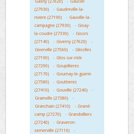
Gasny (27620)
-
Gauciel
(27930)
-
Gaudreville-la-
riviere (27190)
-
Gauville-la-
campagne (27930)
-
Gisay-
la-coudre (27330)
-
Gisors
(27140)
-
Giverny (27620)
-
Giverville (27560)
-
Glisolles
(27190)
-
Glos-sur-risle
(27290)
-
Goupillieres
(27170)
-
Gournay-le-guerin
(27580)
-
Gouttieres
(27410)
-
Gouville (27240)
-
Grainville (27380)
-
Granchain (27410)
-
Grand-
camp (27270)
-
Grandvilliers
(27240)
-
Graveron-
semerville (27110)
-