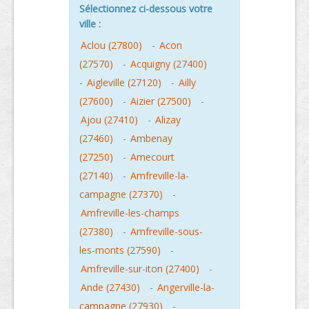
Sélectionnez ci-dessous votre
ville :
Aclou (27800)
-
Acon
(27570)
-
Acquigny (27400)
-
Aigleville (27120)
-
Ailly
(27600)
-
Aizier (27500)
-
Ajou (27410)
-
Alizay
(27460)
-
Ambenay
(27250)
-
Amecourt
(27140)
-
Amfreville-la-
campagne (27370)
-
Amfreville-les-champs
(27380)
-
Amfreville-sous-
les-monts (27590)
-
Amfreville-sur-iton (27400)
-
Ande (27430)
-
Angerville-la-
campagne (27930)
-