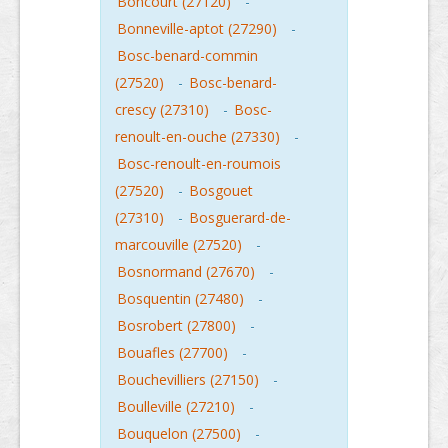
Boncourt (27120)
-
Bonneville-aptot (27290)
-
Bosc-benard-commin
(27520)
-
Bosc-benard-
crescy (27310)
-
Bosc-
renoult-en-ouche (27330)
-
Bosc-renoult-en-roumois
(27520)
-
Bosgouet
(27310)
-
Bosguerard-de-
marcouville (27520)
-
Bosnormand (27670)
-
Bosquentin (27480)
-
Bosrobert (27800)
-
Bouafles (27700)
-
Bouchevilliers (27150)
-
Boulleville (27210)
-
Bouquelon (27500)
-