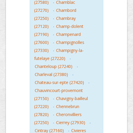
(27580)
-
Chamblac
(27270)
-
Chambord
(27250)
-
Chambray
(27120)
-
Champ-dolent
(27190)
-
Champenard
(27600)
-
Champignolles
(27330)
-
Champigny-la-
futelaye (27220)
-
Chanteloup (27240)
-
Charleval (27380)
-
Chateau-sur-epte (27420)
-
Chauvincourt-provemont
(27150)
-
Chavigny-bailleul
(27220)
-
Chennebrun
(27820)
-
Cheronvilliers
(27250)
-
Cierrey (27930)
-
Cintray (27160)
-
Civieres