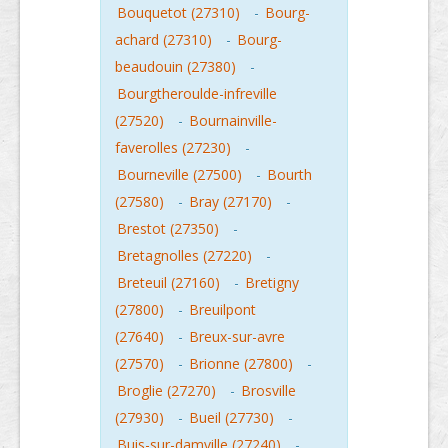
Bouquetot (27310)
-
Bourg-
achard (27310)
-
Bourg-
beaudouin (27380)
-
Bourgtheroulde-infreville
(27520)
-
Bournainville-
faverolles (27230)
-
Bourneville (27500)
-
Bourth
(27580)
-
Bray (27170)
-
Brestot (27350)
-
Bretagnolles (27220)
-
Breteuil (27160)
-
Bretigny
(27800)
-
Breuilpont
(27640)
-
Breux-sur-avre
(27570)
-
Brionne (27800)
-
Broglie (27270)
-
Brosville
(27930)
-
Bueil (27730)
-
Buis-sur-damville (27240)
-