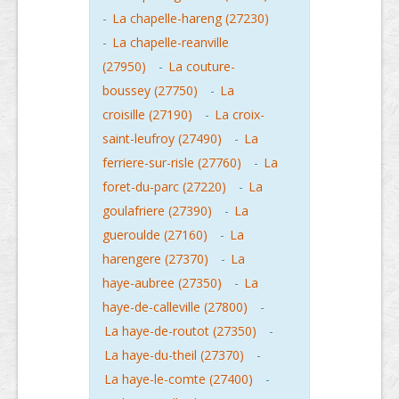
-
La chapelle-hareng (27230)
-
La chapelle-reanville
(27950)
-
La couture-
boussey (27750)
-
La
croisille (27190)
-
La croix-
saint-leufroy (27490)
-
La
ferriere-sur-risle (27760)
-
La
foret-du-parc (27220)
-
La
goulafriere (27390)
-
La
gueroulde (27160)
-
La
harengere (27370)
-
La
haye-aubree (27350)
-
La
haye-de-calleville (27800)
-
La haye-de-routot (27350)
-
La haye-du-theil (27370)
-
La haye-le-comte (27400)
-