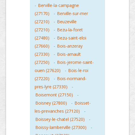
-
Berville-la-campagne
(27170)
-
Berville-sur-mer
(27210)
-
Beuzeville
(27210)
-
Bezu-la-foret
(27480)
-
Bezu-saint-eloi
(27660)
-
Bois-anzeray
(27330)
-
Bois-arnault
(27250)
-
Bois-jerome-saint-
ouen (27620)
-
Bois-le-roi
(27220)
-
Bois-normand-
pres-lyre (27330)
-
Boisemont (27150)
-
Boisney (27800)
-
Boisset-
les-prevanches (27120)
-
Boissey-le-chatel (27520)
-
Boissy-lamberville (27300)
-