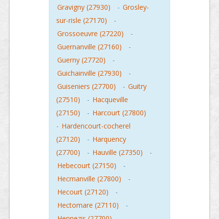
Gravigny (27930)
-
Grosley-
sur-risle (27170)
-
Grossoeuvre (27220)
-
Guernanville (27160)
-
Guerny (27720)
-
Guichainville (27930)
-
Guiseniers (27700)
-
Guitry
(27510)
-
Hacqueville
(27150)
-
Harcourt (27800)
-
Hardencourt-cocherel
(27120)
-
Harquency
(27700)
-
Hauville (27350)
-
Hebecourt (27150)
-
Hecmanville (27800)
-
Hecourt (27120)
-
Hectomare (27110)
-
Hennezis (27700)
-