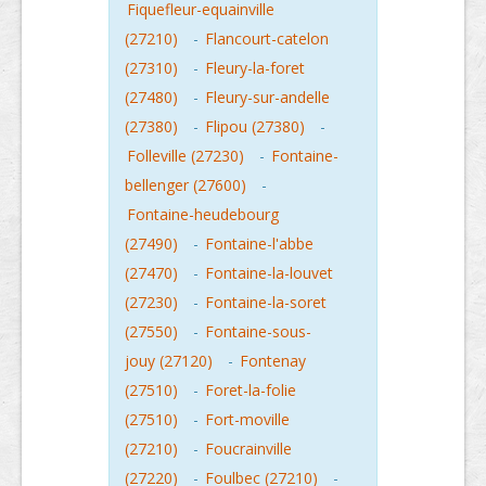
Fiquefleur-equainville
(27210)
-
Flancourt-catelon
(27310)
-
Fleury-la-foret
(27480)
-
Fleury-sur-andelle
(27380)
-
Flipou (27380)
-
Folleville (27230)
-
Fontaine-
bellenger (27600)
-
Fontaine-heudebourg
(27490)
-
Fontaine-l'abbe
(27470)
-
Fontaine-la-louvet
(27230)
-
Fontaine-la-soret
(27550)
-
Fontaine-sous-
jouy (27120)
-
Fontenay
(27510)
-
Foret-la-folie
(27510)
-
Fort-moville
(27210)
-
Foucrainville
(27220)
-
Foulbec (27210)
-