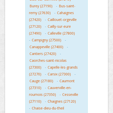
Burey (27190)
-
Bus-saint-
remy (27630)
-
Cahaignes
(27420)
-
Caillouet-orgeville
(27120)
-
Cailly-sur-eure
(27490)
-
Calleville (27800)
-
Campigny (27500)
-
Canappeville (27400)
-
Cantiers (27420)
-
Caorches-saint-nicolas
(27300)
-
Capelle-les-grands
(27270)
-
Carsix (27300)
-
Cauge (27180)
-
Caumont
(27310)
-
Cauverville-en-
roumois (27350)
-
Cesseville
(27110)
-
Chaignes (27120)
-
Chaise-dieu-du-theil