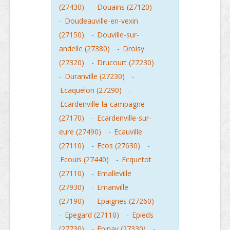
(27430)
-
Douains (27120)
-
Doudeauville-en-vexin
(27150)
-
Douville-sur-
andelle (27380)
-
Droisy
(27320)
-
Drucourt (27230)
-
Duranville (27230)
-
Ecaquelon (27290)
-
Ecardenville-la-campagne
(27170)
-
Ecardenville-sur-
eure (27490)
-
Ecauville
(27110)
-
Ecos (27630)
-
Ecouis (27440)
-
Ecquetot
(27110)
-
Emalleville
(27930)
-
Emanville
(27190)
-
Epaignes (27260)
-
Epegard (27110)
-
Epieds
(27730)
-
Epinay (27330)
-