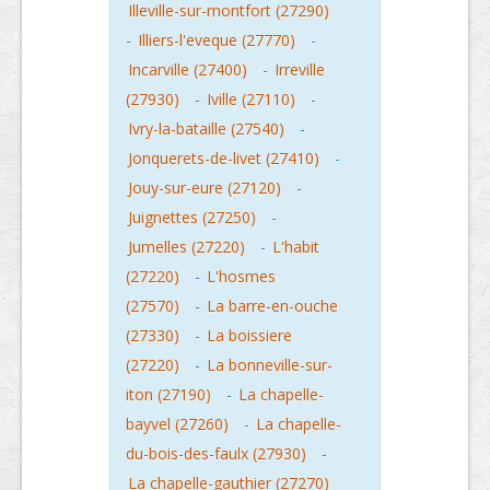
Illeville-sur-montfort (27290)
-
Illiers-l'eveque (27770)
-
Incarville (27400)
-
Irreville
(27930)
-
Iville (27110)
-
Ivry-la-bataille (27540)
-
Jonquerets-de-livet (27410)
-
Jouy-sur-eure (27120)
-
Juignettes (27250)
-
Jumelles (27220)
-
L'habit
(27220)
-
L'hosmes
(27570)
-
La barre-en-ouche
(27330)
-
La boissiere
(27220)
-
La bonneville-sur-
iton (27190)
-
La chapelle-
bayvel (27260)
-
La chapelle-
du-bois-des-faulx (27930)
-
La chapelle-gauthier (27270)