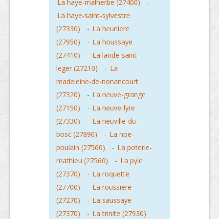
La haye-malherbe (27400)
-
La haye-saint-sylvestre
(27330)
-
La heuniere
(27950)
-
La houssaye
(27410)
-
La lande-saint-
leger (27210)
-
La
madeleine-de-nonancourt
(27320)
-
La neuve-grange
(27150)
-
La neuve-lyre
(27330)
-
La neuville-du-
bosc (27890)
-
La noe-
poulain (27560)
-
La poterie-
mathieu (27560)
-
La pyle
(27370)
-
La roquette
(27700)
-
La roussiere
(27270)
-
La saussaye
(27370)
-
La trinite (27930)