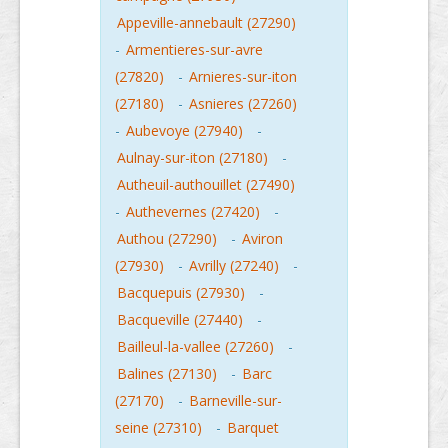
Appeville-annebault (27290)
-
Armentieres-sur-avre
(27820)
-
Arnieres-sur-iton
(27180)
-
Asnieres (27260)
-
Aubevoye (27940)
-
Aulnay-sur-iton (27180)
-
Autheuil-authouillet (27490)
-
Authevernes (27420)
-
Authou (27290)
-
Aviron
(27930)
-
Avrilly (27240)
-
Bacquepuis (27930)
-
Bacqueville (27440)
-
Bailleul-la-vallee (27260)
-
Balines (27130)
-
Barc
(27170)
-
Barneville-sur-
seine (27310)
-
Barquet