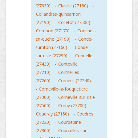
(27630)
-
Claville (27180)
-
Collandres-quincarnon
(27190)
-
Colletot (27500)
-
Combon (27170)
-
Conches-
en-ouche (27190)
-
Conde-
sur-iton (27160)
-
Conde-
sur-risle (27290)
-
Connelles
(27430)
-
Conteville
(27210)
-
Cormeilles
(27260)
-
Corneuil (27240)
-
Corneville-la-fouquetiere
(27300)
-
Corneville-sur-risle
(27500)
-
Corny (27700)
-
Coudray (27150)
-
Coudres
(27220)
-
Courbepine
(27300)
-
Courcelles-sur-