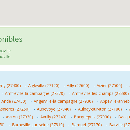
onibles
oville
oville
gny (27400)
-
Aigleville (27120)
-
Ailly (27600)
-
Aizier (27500)
-
-
Amfreville-la-campagne (27370)
-
Amfreville-les-champs (27380)
-
Ande (27430)
-
Angerville-la-campagne (27930)
-
Appeville-anneb
Asnieres (27260)
-
Aubevoye (27940)
-
Aulnay-sur-iton (27180)
-
-
Aviron (27930)
-
Avrilly (27240)
-
Bacquepuis (27930)
-
Bacque
70)
-
Barneville-sur-seine (27310)
-
Barquet (27170)
-
Barville (2