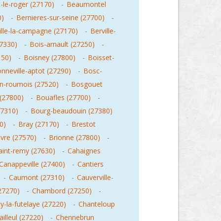
le-roger (27170)
-
Beaumontel
0)
-
Bernieres-sur-seine (27700)
-
ille-la-campagne (27170)
-
Berville-
27330)
-
Bois-arnault (27250)
-
150)
-
Boisney (27800)
-
Boisset-
nneville-aptot (27290)
-
Bosc-
n-roumois (27520)
-
Bosgouet
(27800)
-
Bouafles (27700)
-
27310)
-
Bourg-beaudouin (27380)
0)
-
Bray (27170)
-
Brestot
vre (27570)
-
Brionne (27800)
-
aint-remy (27630)
-
Cahaignes
Canappeville (27400)
-
Cantiers
-
Caumont (27310)
-
Cauverville-
27270)
-
Chambord (27250)
-
-la-futelaye (27220)
-
Chanteloup
illeul (27220)
-
Chennebrun