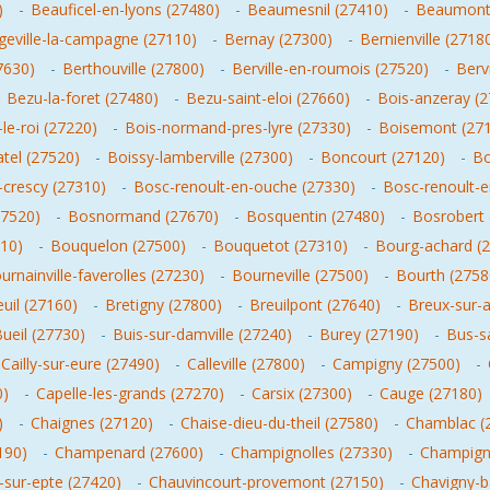
)
-
Beauficel-en-lyons (27480)
-
Beaumesnil (27410)
-
Beaumont-
geville-la-campagne (27110)
-
Bernay (27300)
-
Bernienville (2718
7630)
-
Berthouville (27800)
-
Berville-en-roumois (27520)
-
Berv
-
Bezu-la-foret (27480)
-
Bezu-saint-eloi (27660)
-
Bois-anzeray (
-le-roi (27220)
-
Bois-normand-pres-lyre (27330)
-
Boisemont (27
atel (27520)
-
Boissy-lamberville (27300)
-
Boncourt (27120)
-
Bo
crescy (27310)
-
Bosc-renoult-en-ouche (27330)
-
Bosc-renoult-e
27520)
-
Bosnormand (27670)
-
Bosquentin (27480)
-
Bosrobert 
210)
-
Bouquelon (27500)
-
Bouquetot (27310)
-
Bourg-achard (
urnainville-faverolles (27230)
-
Bourneville (27500)
-
Bourth (2758
euil (27160)
-
Bretigny (27800)
-
Breuilpont (27640)
-
Breux-sur-a
ueil (27730)
-
Buis-sur-damville (27240)
-
Burey (27190)
-
Bus-s
Cailly-sur-eure (27490)
-
Calleville (27800)
-
Campigny (27500)
-
0)
-
Capelle-les-grands (27270)
-
Carsix (27300)
-
Cauge (27180)
)
-
Chaignes (27120)
-
Chaise-dieu-du-theil (27580)
-
Chamblac (
190)
-
Champenard (27600)
-
Champignolles (27330)
-
Champigny
-sur-epte (27420)
-
Chauvincourt-provemont (27150)
-
Chavigny-ba