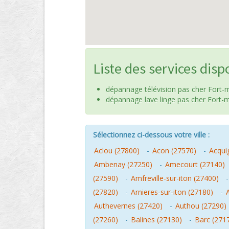
Liste des services disp
dépannage télévision pas cher Fort-m
dépannage lave linge pas cher Fort-m
Sélectionnez ci-dessous votre ville :
Aclou (27800)
-
Acon (27570)
-
Acqui
Ambenay (27250)
-
Amecourt (27140)
(27590)
-
Amfreville-sur-iton (27400)
(27820)
-
Arnieres-sur-iton (27180)
-
Authevernes (27420)
-
Authou (27290)
(27260)
-
Balines (27130)
-
Barc (271