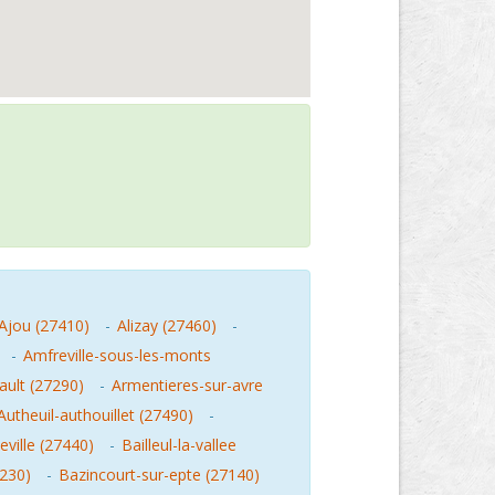
Ajou (27410)
-
Alizay (27460)
-
-
Amfreville-sous-les-monts
ault (27290)
-
Armentieres-sur-avre
Autheuil-authouillet (27490)
-
ville (27440)
-
Bailleul-la-vallee
7230)
-
Bazincourt-sur-epte (27140)