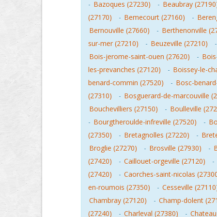
-
Bazoques (27230)
-
Beaubray (27190
(27170)
-
Bemecourt (27160)
-
Beren
Bernouville (27660)
-
Berthenonville (2
sur-mer (27210)
-
Beuzeville (27210)
Bois-jerome-saint-ouen (27620)
-
Bois
les-prevanches (27120)
-
Boissey-le-ch
benard-commin (27520)
-
Bosc-benard-
(27310)
-
Bosguerard-de-marcouville (
Bouchevilliers (27150)
-
Boulleville (27
-
Bourgtheroulde-infreville (27520)
-
Bo
(27350)
-
Bretagnolles (27220)
-
Bret
Broglie (27270)
-
Brosville (27930)
-
B
(27420)
-
Caillouet-orgeville (27120)
-
(27420)
-
Caorches-saint-nicolas (2730
en-roumois (27350)
-
Cesseville (27110
Chambray (27120)
-
Champ-dolent (27
(27240)
-
Charleval (27380)
-
Chateau