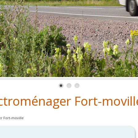
ctroménager Fort-movill
 Fort-moville