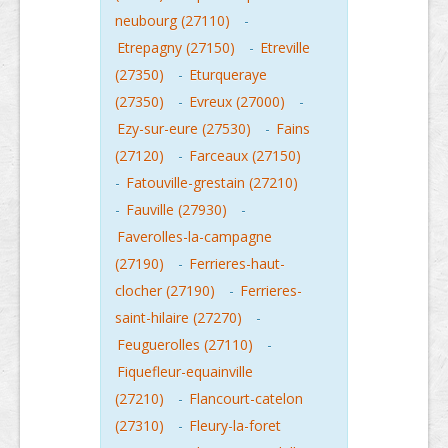
neubourg (27110)
-
Etrepagny (27150)
-
Etreville
(27350)
-
Eturqueraye
(27350)
-
Evreux (27000)
-
Ezy-sur-eure (27530)
-
Fains
(27120)
-
Farceaux (27150)
-
Fatouville-grestain (27210)
-
Fauville (27930)
-
Faverolles-la-campagne
(27190)
-
Ferrieres-haut-
clocher (27190)
-
Ferrieres-
saint-hilaire (27270)
-
Feuguerolles (27110)
-
Fiquefleur-equainville
(27210)
-
Flancourt-catelon
(27310)
-
Fleury-la-foret