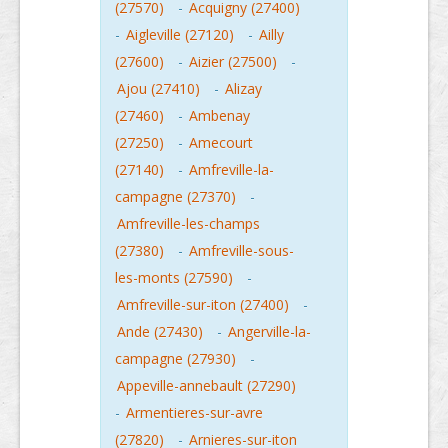
(27570)
-
Acquigny (27400)
-
Aigleville (27120)
-
Ailly
(27600)
-
Aizier (27500)
-
Ajou (27410)
-
Alizay
(27460)
-
Ambenay
(27250)
-
Amecourt
(27140)
-
Amfreville-la-
campagne (27370)
-
Amfreville-les-champs
(27380)
-
Amfreville-sous-
les-monts (27590)
-
Amfreville-sur-iton (27400)
-
Ande (27430)
-
Angerville-la-
campagne (27930)
-
Appeville-annebault (27290)
-
Armentieres-sur-avre
(27820)
-
Arnieres-sur-iton