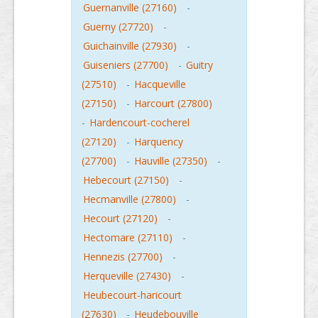
Guernanville (27160)
-
Guerny (27720)
-
Guichainville (27930)
-
Guiseniers (27700)
-
Guitry
(27510)
-
Hacqueville
(27150)
-
Harcourt (27800)
-
Hardencourt-cocherel
(27120)
-
Harquency
(27700)
-
Hauville (27350)
-
Hebecourt (27150)
-
Hecmanville (27800)
-
Hecourt (27120)
-
Hectomare (27110)
-
Hennezis (27700)
-
Herqueville (27430)
-
Heubecourt-haricourt
(27630)
-
Heudebouville