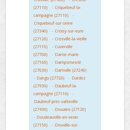
(27110)
-
Criquebeuf-la-
campagne (27110)
-
Criquebeuf-sur-seine
(27340)
-
Croisy-sur-eure
(27120)
-
Crosville-la-vieille
(27110)
-
Cuverville
(27700)
-
Dame-marie
(27160)
-
Dampsmesnil
(27630)
-
Damville (27240)
-
Dangu (27720)
-
Dardez
(27930)
-
Daubeuf-la-
campagne (27110)
-
Daubeuf-pres-vatteville
(27430)
-
Douains (27120)
-
Doudeauville-en-vexin
(27150)
-
Douville-sur-