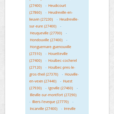
(27400)
-
Heudicourt
(27860)
-
Heudreville-en-
lieuvin (27230)
-
Heudreville-
sur-eure (27400)
-
Heuqueville (27700)
-
Hondouville (27400)
-
Honguemare-guenouville
(27310)
-
Houetteville
(27400)
-
Houlbec-cocherel
(27120)
-
Houlbec-pres-le-
gros-theil (27370)
-
Houville-
en-vexin (27440)
-
Huest
(27930)
-
Igoville (27460)
-
Illeville-sur-montfort (27290)
-
Illiers-l'eveque (27770)
-
Incarville (27400)
-
Irreville