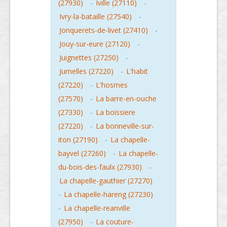
(27930)
-
Iville (27110)
-
Ivry-la-bataille (27540)
-
Jonquerets-de-livet (27410)
-
Jouy-sur-eure (27120)
-
Juignettes (27250)
-
Jumelles (27220)
-
L'habit
(27220)
-
L'hosmes
(27570)
-
La barre-en-ouche
(27330)
-
La boissiere
(27220)
-
La bonneville-sur-
iton (27190)
-
La chapelle-
bayvel (27260)
-
La chapelle-
du-bois-des-faulx (27930)
-
La chapelle-gauthier (27270)
-
La chapelle-hareng (27230)
-
La chapelle-reanville
(27950)
-
La couture-