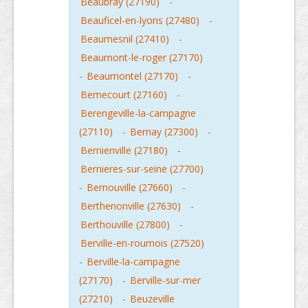
Beaubray (27190)
-
Beauficel-en-lyons (27480)
-
Beaumesnil (27410)
-
Beaumont-le-roger (27170)
-
Beaumontel (27170)
-
Bemecourt (27160)
-
Berengeville-la-campagne
(27110)
-
Bernay (27300)
-
Bernienville (27180)
-
Bernieres-sur-seine (27700)
-
Bernouville (27660)
-
Berthenonville (27630)
-
Berthouville (27800)
-
Berville-en-roumois (27520)
-
Berville-la-campagne
(27170)
-
Berville-sur-mer
(27210)
-
Beuzeville