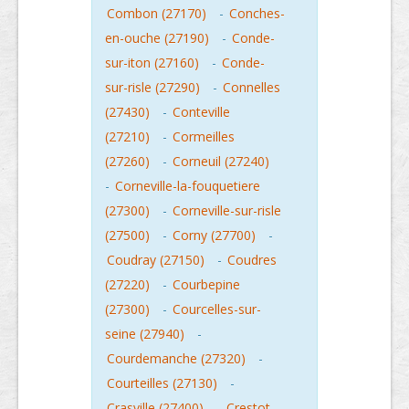
Combon (27170)
-
Conches-
en-ouche (27190)
-
Conde-
sur-iton (27160)
-
Conde-
sur-risle (27290)
-
Connelles
(27430)
-
Conteville
(27210)
-
Cormeilles
(27260)
-
Corneuil (27240)
-
Corneville-la-fouquetiere
(27300)
-
Corneville-sur-risle
(27500)
-
Corny (27700)
-
Coudray (27150)
-
Coudres
(27220)
-
Courbepine
(27300)
-
Courcelles-sur-
seine (27940)
-
Courdemanche (27320)
-
Courteilles (27130)
-
Crasville (27400)
-
Crestot