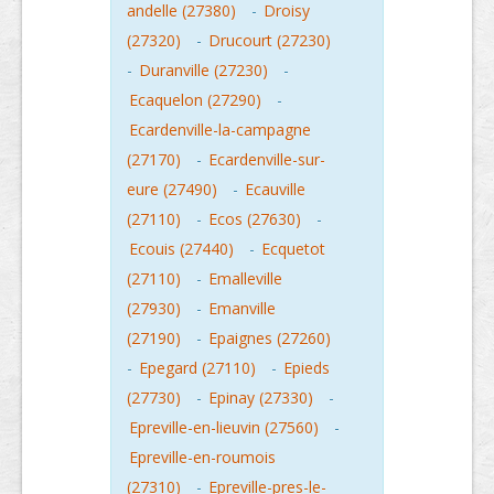
andelle (27380)
-
Droisy
(27320)
-
Drucourt (27230)
-
Duranville (27230)
-
Ecaquelon (27290)
-
Ecardenville-la-campagne
(27170)
-
Ecardenville-sur-
eure (27490)
-
Ecauville
(27110)
-
Ecos (27630)
-
Ecouis (27440)
-
Ecquetot
(27110)
-
Emalleville
(27930)
-
Emanville
(27190)
-
Epaignes (27260)
-
Epegard (27110)
-
Epieds
(27730)
-
Epinay (27330)
-
Epreville-en-lieuvin (27560)
-
Epreville-en-roumois
(27310)
-
Epreville-pres-le-