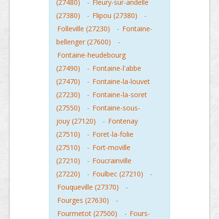
(27480)
-
Fleury-sur-andelle
(27380)
-
Flipou (27380)
-
Folleville (27230)
-
Fontaine-
bellenger (27600)
-
Fontaine-heudebourg
(27490)
-
Fontaine-l'abbe
(27470)
-
Fontaine-la-louvet
(27230)
-
Fontaine-la-soret
(27550)
-
Fontaine-sous-
jouy (27120)
-
Fontenay
(27510)
-
Foret-la-folie
(27510)
-
Fort-moville
(27210)
-
Foucrainville
(27220)
-
Foulbec (27210)
-
Fouqueville (27370)
-
Fourges (27630)
-
Fourmetot (27500)
-
Fours-