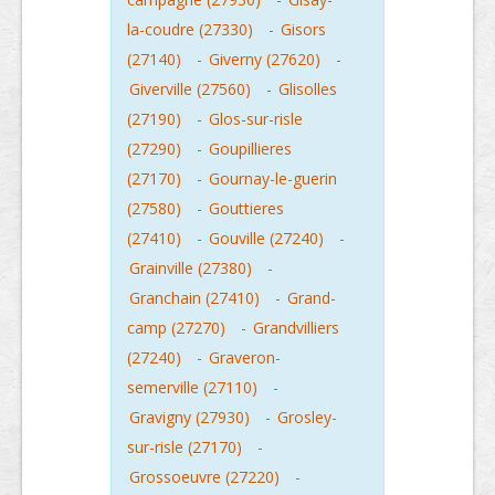
la-coudre (27330)
-
Gisors
(27140)
-
Giverny (27620)
-
Giverville (27560)
-
Glisolles
(27190)
-
Glos-sur-risle
(27290)
-
Goupillieres
(27170)
-
Gournay-le-guerin
(27580)
-
Gouttieres
(27410)
-
Gouville (27240)
-
Grainville (27380)
-
Granchain (27410)
-
Grand-
camp (27270)
-
Grandvilliers
(27240)
-
Graveron-
semerville (27110)
-
Gravigny (27930)
-
Grosley-
sur-risle (27170)
-
Grossoeuvre (27220)
-