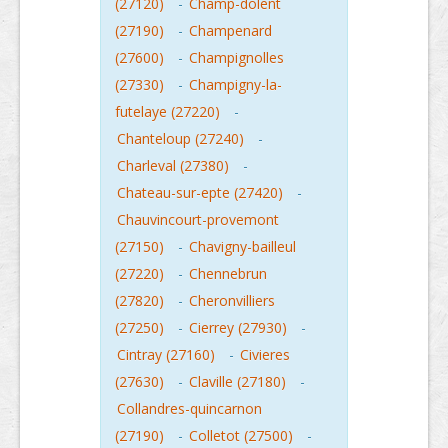
(27120)
-
Champ-dolent
(27190)
-
Champenard
(27600)
-
Champignolles
(27330)
-
Champigny-la-
futelaye (27220)
-
Chanteloup (27240)
-
Charleval (27380)
-
Chateau-sur-epte (27420)
-
Chauvincourt-provemont
(27150)
-
Chavigny-bailleul
(27220)
-
Chennebrun
(27820)
-
Cheronvilliers
(27250)
-
Cierrey (27930)
-
Cintray (27160)
-
Civieres
(27630)
-
Claville (27180)
-
Collandres-quincarnon
(27190)
-
Colletot (27500)
-