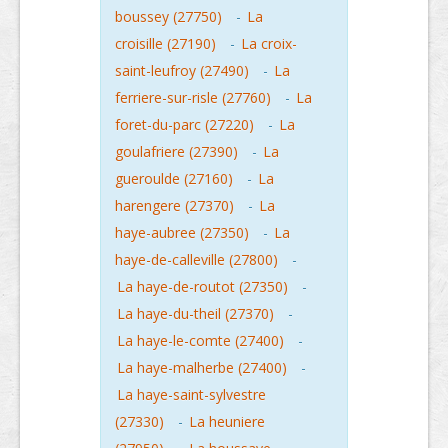
boussey (27750)
-
La
croisille (27190)
-
La croix-
saint-leufroy (27490)
-
La
ferriere-sur-risle (27760)
-
La
foret-du-parc (27220)
-
La
goulafriere (27390)
-
La
gueroulde (27160)
-
La
harengere (27370)
-
La
haye-aubree (27350)
-
La
haye-de-calleville (27800)
-
La haye-de-routot (27350)
-
La haye-du-theil (27370)
-
La haye-le-comte (27400)
-
La haye-malherbe (27400)
-
La haye-saint-sylvestre
(27330)
-
La heuniere