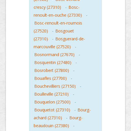
crescy (27310)
-
Bosc-
renoult-en-ouche (27330)
-
Bosc-renoult-en-roumois
(27520)
-
Bosgouet
(27310)
-
Bosguerard-de-
marcouville (27520)
-
Bosnormand (27670)
-
Bosquentin (27480)
-
Bosrobert (27800)
-
Bouafles (27700)
-
Bouchevilliers (27150)
-
Boulleville (27210)
-
Bouquelon (27500)
-
Bouquetot (27310)
-
Bourg-
achard (27310)
-
Bourg-
beaudouin (27380)
-