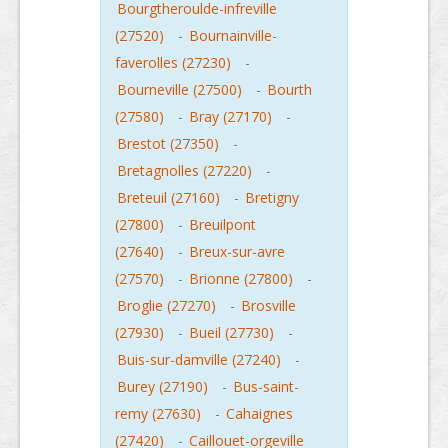
Bourgtheroulde-infreville
(27520)
-
Bournainville-
faverolles (27230)
-
Bourneville (27500)
-
Bourth
(27580)
-
Bray (27170)
-
Brestot (27350)
-
Bretagnolles (27220)
-
Breteuil (27160)
-
Bretigny
(27800)
-
Breuilpont
(27640)
-
Breux-sur-avre
(27570)
-
Brionne (27800)
-
Broglie (27270)
-
Brosville
(27930)
-
Bueil (27730)
-
Buis-sur-damville (27240)
-
Burey (27190)
-
Bus-saint-
remy (27630)
-
Cahaignes
(27420)
-
Caillouet-orgeville