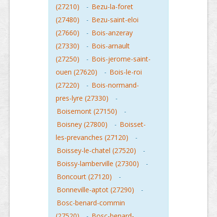
(27210)
-
Bezu-la-foret
(27480)
-
Bezu-saint-eloi
(27660)
-
Bois-anzeray
(27330)
-
Bois-arnault
(27250)
-
Bois-jerome-saint-
ouen (27620)
-
Bois-le-roi
(27220)
-
Bois-normand-
pres-lyre (27330)
-
Boisemont (27150)
-
Boisney (27800)
-
Boisset-
les-prevanches (27120)
-
Boissey-le-chatel (27520)
-
Boissy-lamberville (27300)
-
Boncourt (27120)
-
Bonneville-aptot (27290)
-
Bosc-benard-commin
(27520)
-
Bosc-benard-