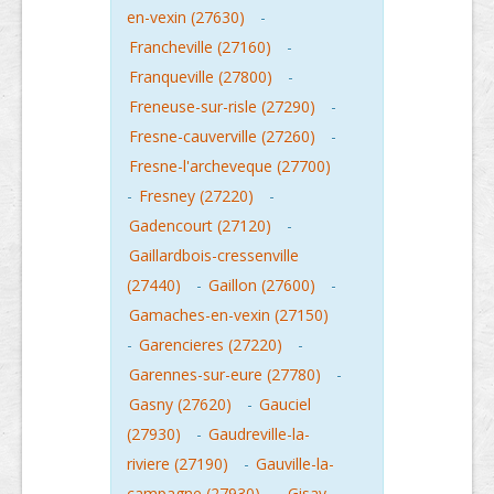
en-vexin (27630)
-
Francheville (27160)
-
Franqueville (27800)
-
Freneuse-sur-risle (27290)
-
Fresne-cauverville (27260)
-
Fresne-l'archeveque (27700)
-
Fresney (27220)
-
Gadencourt (27120)
-
Gaillardbois-cressenville
(27440)
-
Gaillon (27600)
-
Gamaches-en-vexin (27150)
-
Garencieres (27220)
-
Garennes-sur-eure (27780)
-
Gasny (27620)
-
Gauciel
(27930)
-
Gaudreville-la-
riviere (27190)
-
Gauville-la-
campagne (27930)
-
Gisay-