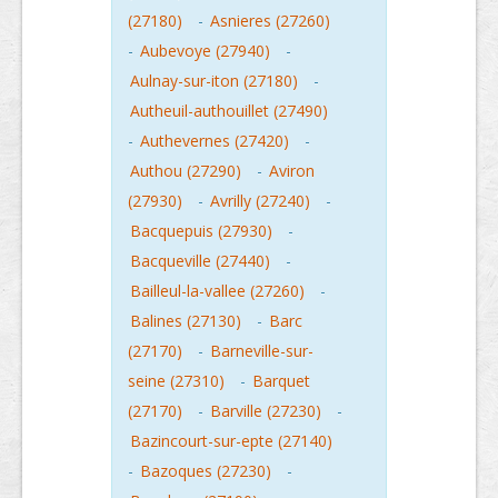
(27180)
-
Asnieres (27260)
-
Aubevoye (27940)
-
Aulnay-sur-iton (27180)
-
Autheuil-authouillet (27490)
-
Authevernes (27420)
-
Authou (27290)
-
Aviron
(27930)
-
Avrilly (27240)
-
Bacquepuis (27930)
-
Bacqueville (27440)
-
Bailleul-la-vallee (27260)
-
Balines (27130)
-
Barc
(27170)
-
Barneville-sur-
seine (27310)
-
Barquet
(27170)
-
Barville (27230)
-
Bazincourt-sur-epte (27140)
-
Bazoques (27230)
-