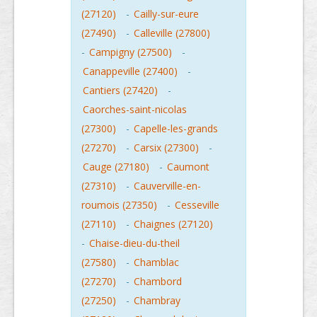
(27120)
-
Cailly-sur-eure
(27490)
-
Calleville (27800)
-
Campigny (27500)
-
Canappeville (27400)
-
Cantiers (27420)
-
Caorches-saint-nicolas
(27300)
-
Capelle-les-grands
(27270)
-
Carsix (27300)
-
Cauge (27180)
-
Caumont
(27310)
-
Cauverville-en-
roumois (27350)
-
Cesseville
(27110)
-
Chaignes (27120)
-
Chaise-dieu-du-theil
(27580)
-
Chamblac
(27270)
-
Chambord
(27250)
-
Chambray