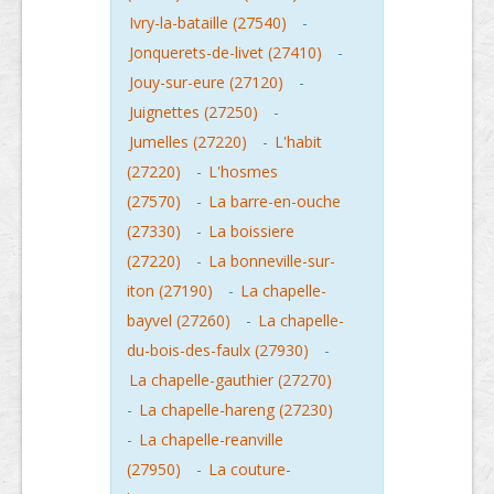
Ivry-la-bataille (27540)
-
Jonquerets-de-livet (27410)
-
Jouy-sur-eure (27120)
-
Juignettes (27250)
-
Jumelles (27220)
-
L'habit
(27220)
-
L'hosmes
(27570)
-
La barre-en-ouche
(27330)
-
La boissiere
(27220)
-
La bonneville-sur-
iton (27190)
-
La chapelle-
bayvel (27260)
-
La chapelle-
du-bois-des-faulx (27930)
-
La chapelle-gauthier (27270)
-
La chapelle-hareng (27230)
-
La chapelle-reanville
(27950)
-
La couture-