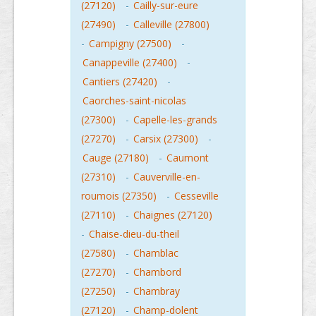
(27120)
-
Cailly-sur-eure
(27490)
-
Calleville (27800)
-
Campigny (27500)
-
Canappeville (27400)
-
Cantiers (27420)
-
Caorches-saint-nicolas
(27300)
-
Capelle-les-grands
(27270)
-
Carsix (27300)
-
Cauge (27180)
-
Caumont
(27310)
-
Cauverville-en-
roumois (27350)
-
Cesseville
(27110)
-
Chaignes (27120)
-
Chaise-dieu-du-theil
(27580)
-
Chamblac
(27270)
-
Chambord
(27250)
-
Chambray
(27120)
-
Champ-dolent