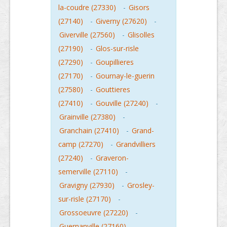
la-coudre (27330)
-
Gisors
(27140)
-
Giverny (27620)
-
Giverville (27560)
-
Glisolles
(27190)
-
Glos-sur-risle
(27290)
-
Goupillieres
(27170)
-
Gournay-le-guerin
(27580)
-
Gouttieres
(27410)
-
Gouville (27240)
-
Grainville (27380)
-
Granchain (27410)
-
Grand-
camp (27270)
-
Grandvilliers
(27240)
-
Graveron-
semerville (27110)
-
Gravigny (27930)
-
Grosley-
sur-risle (27170)
-
Grossoeuvre (27220)
-
Guernanville (27160)
-