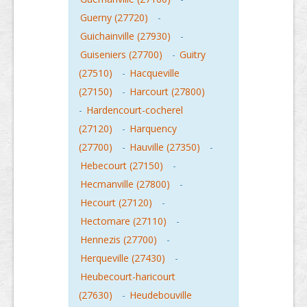
Guerny (27720)
-
Guichainville (27930)
-
Guiseniers (27700)
-
Guitry
(27510)
-
Hacqueville
(27150)
-
Harcourt (27800)
-
Hardencourt-cocherel
(27120)
-
Harquency
(27700)
-
Hauville (27350)
-
Hebecourt (27150)
-
Hecmanville (27800)
-
Hecourt (27120)
-
Hectomare (27110)
-
Hennezis (27700)
-
Herqueville (27430)
-
Heubecourt-haricourt
(27630)
-
Heudebouville