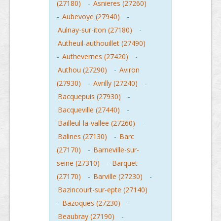
(27180)
-
Asnieres (27260)
-
Aubevoye (27940)
-
Aulnay-sur-iton (27180)
-
Autheuil-authouillet (27490)
-
Authevernes (27420)
-
Authou (27290)
-
Aviron
(27930)
-
Avrilly (27240)
-
Bacquepuis (27930)
-
Bacqueville (27440)
-
Bailleul-la-vallee (27260)
-
Balines (27130)
-
Barc
(27170)
-
Barneville-sur-
seine (27310)
-
Barquet
(27170)
-
Barville (27230)
-
Bazincourt-sur-epte (27140)
-
Bazoques (27230)
-
Beaubray (27190)
-