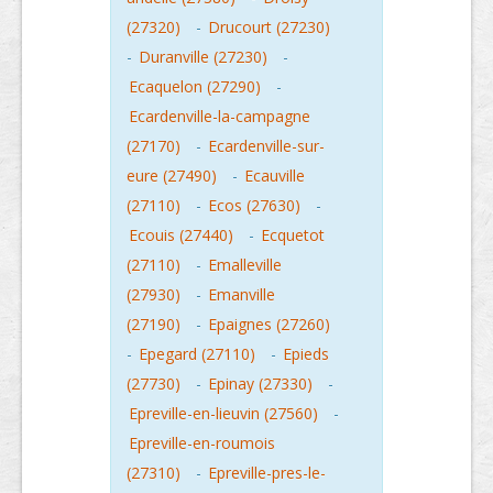
(27320)
-
Drucourt (27230)
-
Duranville (27230)
-
Ecaquelon (27290)
-
Ecardenville-la-campagne
(27170)
-
Ecardenville-sur-
eure (27490)
-
Ecauville
(27110)
-
Ecos (27630)
-
Ecouis (27440)
-
Ecquetot
(27110)
-
Emalleville
(27930)
-
Emanville
(27190)
-
Epaignes (27260)
-
Epegard (27110)
-
Epieds
(27730)
-
Epinay (27330)
-
Epreville-en-lieuvin (27560)
-
Epreville-en-roumois
(27310)
-
Epreville-pres-le-