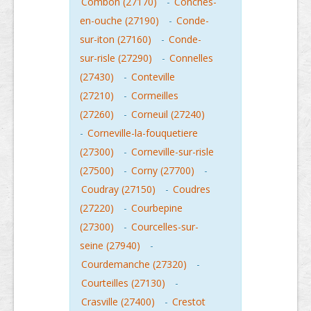
Combon (27170)
-
Conches-
en-ouche (27190)
-
Conde-
sur-iton (27160)
-
Conde-
sur-risle (27290)
-
Connelles
(27430)
-
Conteville
(27210)
-
Cormeilles
(27260)
-
Corneuil (27240)
-
Corneville-la-fouquetiere
(27300)
-
Corneville-sur-risle
(27500)
-
Corny (27700)
-
Coudray (27150)
-
Coudres
(27220)
-
Courbepine
(27300)
-
Courcelles-sur-
seine (27940)
-
Courdemanche (27320)
-
Courteilles (27130)
-
Crasville (27400)
-
Crestot