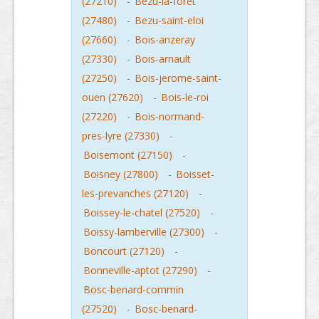
(27210)
-
Bezu-la-foret
(27480)
-
Bezu-saint-eloi
(27660)
-
Bois-anzeray
(27330)
-
Bois-arnault
(27250)
-
Bois-jerome-saint-
ouen (27620)
-
Bois-le-roi
(27220)
-
Bois-normand-
pres-lyre (27330)
-
Boisemont (27150)
-
Boisney (27800)
-
Boisset-
les-prevanches (27120)
-
Boissey-le-chatel (27520)
-
Boissy-lamberville (27300)
-
Boncourt (27120)
-
Bonneville-aptot (27290)
-
Bosc-benard-commin
(27520)
-
Bosc-benard-