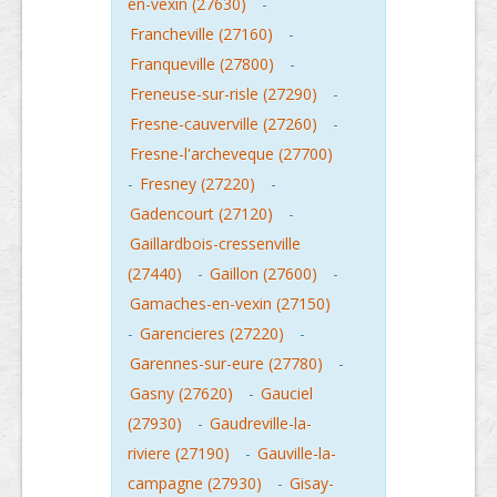
en-vexin (27630)
-
Francheville (27160)
-
Franqueville (27800)
-
Freneuse-sur-risle (27290)
-
Fresne-cauverville (27260)
-
Fresne-l'archeveque (27700)
-
Fresney (27220)
-
Gadencourt (27120)
-
Gaillardbois-cressenville
(27440)
-
Gaillon (27600)
-
Gamaches-en-vexin (27150)
-
Garencieres (27220)
-
Garennes-sur-eure (27780)
-
Gasny (27620)
-
Gauciel
(27930)
-
Gaudreville-la-
riviere (27190)
-
Gauville-la-
campagne (27930)
-
Gisay-