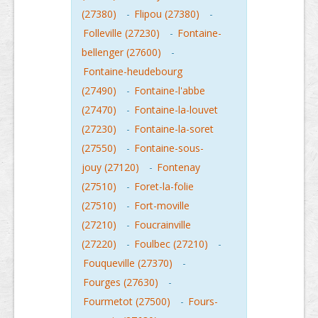
(27380)
-
Flipou (27380)
-
Folleville (27230)
-
Fontaine-
bellenger (27600)
-
Fontaine-heudebourg
(27490)
-
Fontaine-l'abbe
(27470)
-
Fontaine-la-louvet
(27230)
-
Fontaine-la-soret
(27550)
-
Fontaine-sous-
jouy (27120)
-
Fontenay
(27510)
-
Foret-la-folie
(27510)
-
Fort-moville
(27210)
-
Foucrainville
(27220)
-
Foulbec (27210)
-
Fouqueville (27370)
-
Fourges (27630)
-
Fourmetot (27500)
-
Fours-