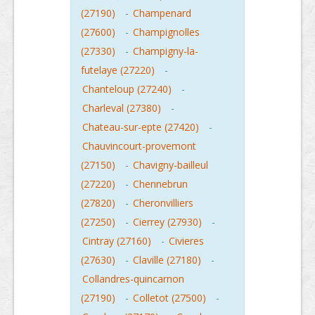
(27190)
-
Champenard
(27600)
-
Champignolles
(27330)
-
Champigny-la-
futelaye (27220)
-
Chanteloup (27240)
-
Charleval (27380)
-
Chateau-sur-epte (27420)
-
Chauvincourt-provemont
(27150)
-
Chavigny-bailleul
(27220)
-
Chennebrun
(27820)
-
Cheronvilliers
(27250)
-
Cierrey (27930)
-
Cintray (27160)
-
Civieres
(27630)
-
Claville (27180)
-
Collandres-quincarnon
(27190)
-
Colletot (27500)
-