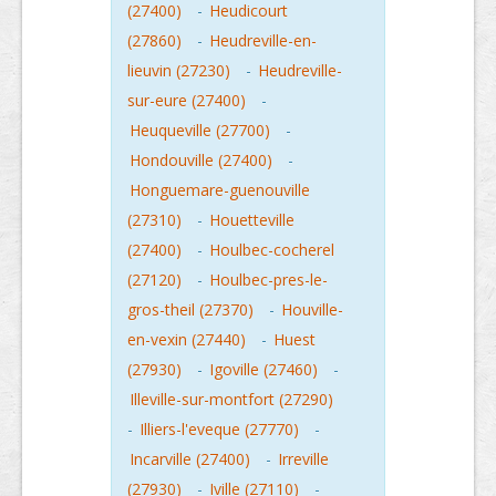
(27400)
-
Heudicourt
(27860)
-
Heudreville-en-
lieuvin (27230)
-
Heudreville-
sur-eure (27400)
-
Heuqueville (27700)
-
Hondouville (27400)
-
Honguemare-guenouville
(27310)
-
Houetteville
(27400)
-
Houlbec-cocherel
(27120)
-
Houlbec-pres-le-
gros-theil (27370)
-
Houville-
en-vexin (27440)
-
Huest
(27930)
-
Igoville (27460)
-
Illeville-sur-montfort (27290)
-
Illiers-l'eveque (27770)
-
Incarville (27400)
-
Irreville
(27930)
-
Iville (27110)
-