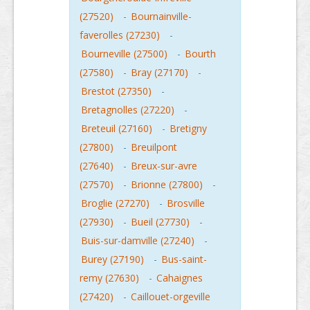
(27520)
-
Bournainville-
faverolles (27230)
-
Bourneville (27500)
-
Bourth
(27580)
-
Bray (27170)
-
Brestot (27350)
-
Bretagnolles (27220)
-
Breteuil (27160)
-
Bretigny
(27800)
-
Breuilpont
(27640)
-
Breux-sur-avre
(27570)
-
Brionne (27800)
-
Broglie (27270)
-
Brosville
(27930)
-
Bueil (27730)
-
Buis-sur-damville (27240)
-
Burey (27190)
-
Bus-saint-
remy (27630)
-
Cahaignes
(27420)
-
Caillouet-orgeville