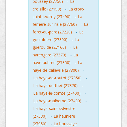
boussey (27750)
-
La
croisille (27190)
-
La croix-
saint-leufroy (27490)
-
La
ferriere-sur-risle (27760)
-
La
foret-du-parc (27220)
-
La
goulafriere (27390)
-
La
gueroulde (27160)
-
La
harengere (27370)
-
La
haye-aubree (27350)
-
La
haye-de-calleville (27800)
-
La haye-de-routot (27350)
-
La haye-du-theil (27370)
-
La haye-le-comte (27400)
-
La haye-malherbe (27400)
-
La haye-saint-sylvestre
(27330)
-
La heuniere
(27950)
-
La houssaye