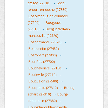
crescy (27310)
-
Bosc-
renoult-en-ouche (27330)
-
Bosc-renoult-en-roumois
(27520)
-
Bosgouet
(27310)
-
Bosguerard-de-
marcouville (27520)
-
Bosnormand (27670)
-
Bosquentin (27480)
-
Bosrobert (27800)
-
Bouafles (27700)
-
Bouchevilliers (27150)
-
Boulleville (27210)
-
Bouquelon (27500)
-
Bouquetot (27310)
-
Bourg-
achard (27310)
-
Bourg-
beaudouin (27380)
-
Bourgtheroulde-infreville