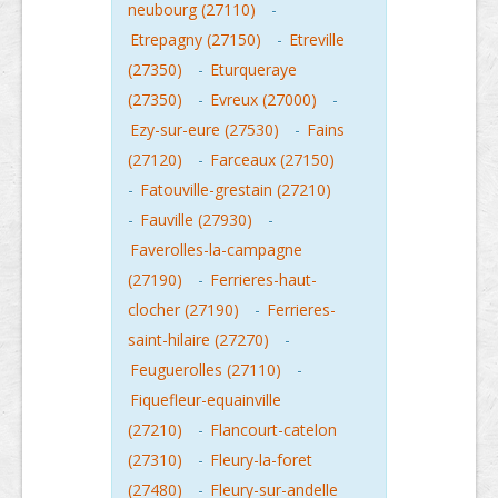
neubourg (27110)
-
Etrepagny (27150)
-
Etreville
(27350)
-
Eturqueraye
(27350)
-
Evreux (27000)
-
Ezy-sur-eure (27530)
-
Fains
(27120)
-
Farceaux (27150)
-
Fatouville-grestain (27210)
-
Fauville (27930)
-
Faverolles-la-campagne
(27190)
-
Ferrieres-haut-
clocher (27190)
-
Ferrieres-
saint-hilaire (27270)
-
Feuguerolles (27110)
-
Fiquefleur-equainville
(27210)
-
Flancourt-catelon
(27310)
-
Fleury-la-foret
(27480)
-
Fleury-sur-andelle