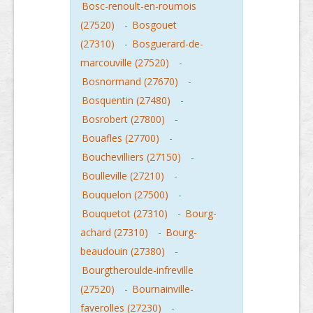
Bosc-renoult-en-roumois
(27520)
-
Bosgouet
(27310)
-
Bosguerard-de-
marcouville (27520)
-
Bosnormand (27670)
-
Bosquentin (27480)
-
Bosrobert (27800)
-
Bouafles (27700)
-
Bouchevilliers (27150)
-
Boulleville (27210)
-
Bouquelon (27500)
-
Bouquetot (27310)
-
Bourg-
achard (27310)
-
Bourg-
beaudouin (27380)
-
Bourgtheroulde-infreville
(27520)
-
Bournainville-
faverolles (27230)
-