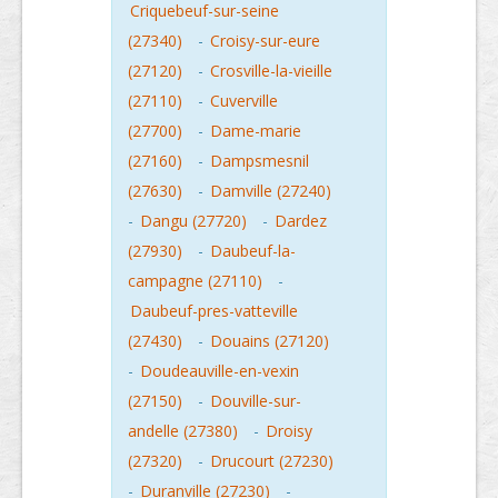
Criquebeuf-sur-seine
(27340)
-
Croisy-sur-eure
(27120)
-
Crosville-la-vieille
(27110)
-
Cuverville
(27700)
-
Dame-marie
(27160)
-
Dampsmesnil
(27630)
-
Damville (27240)
-
Dangu (27720)
-
Dardez
(27930)
-
Daubeuf-la-
campagne (27110)
-
Daubeuf-pres-vatteville
(27430)
-
Douains (27120)
-
Doudeauville-en-vexin
(27150)
-
Douville-sur-
andelle (27380)
-
Droisy
(27320)
-
Drucourt (27230)
-
Duranville (27230)
-