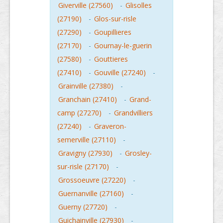
Giverville (27560)
-
Glisolles
(27190)
-
Glos-sur-risle
(27290)
-
Goupillieres
(27170)
-
Gournay-le-guerin
(27580)
-
Gouttieres
(27410)
-
Gouville (27240)
-
Grainville (27380)
-
Granchain (27410)
-
Grand-
camp (27270)
-
Grandvilliers
(27240)
-
Graveron-
semerville (27110)
-
Gravigny (27930)
-
Grosley-
sur-risle (27170)
-
Grossoeuvre (27220)
-
Guernanville (27160)
-
Guerny (27720)
-
Guichainville (27930)
-