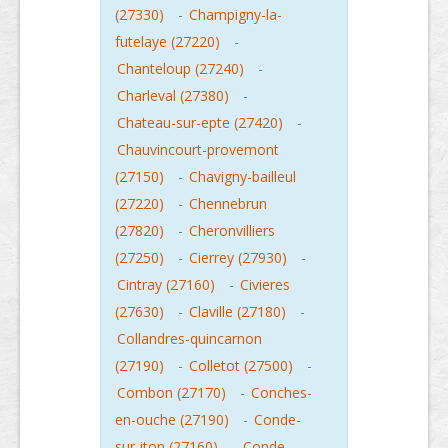
(27330)
-
Champigny-la-
futelaye (27220)
-
Chanteloup (27240)
-
Charleval (27380)
-
Chateau-sur-epte (27420)
-
Chauvincourt-provemont
(27150)
-
Chavigny-bailleul
(27220)
-
Chennebrun
(27820)
-
Cheronvilliers
(27250)
-
Cierrey (27930)
-
Cintray (27160)
-
Civieres
(27630)
-
Claville (27180)
-
Collandres-quincarnon
(27190)
-
Colletot (27500)
-
Combon (27170)
-
Conches-
en-ouche (27190)
-
Conde-
sur-iton (27160)
-
Conde-