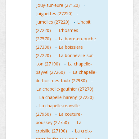
Jouy-sur-eure (27120)
-
Juignettes (27250)
-
Jumelles (27220)
-
L'habit
(27220)
-
L'hosmes
(27570)
-
La barre-en-ouche
(27330)
-
La boissiere
(27220)
-
La bonneville-sur-
iton (27190)
-
La chapelle-
bayvel (27260)
-
La chapelle-
du-bois-des-faulx (27930)
-
La chapelle-gauthier (27270)
-
La chapelle-hareng (27230)
-
La chapelle-reanville
(27950)
-
La couture-
boussey (27750)
-
La
croisille (27190)
-
La croix-