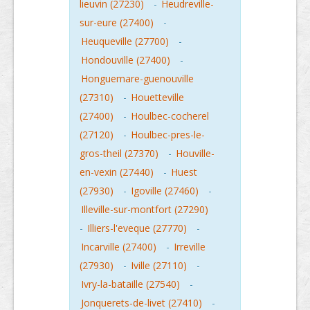
lieuvin (27230)
-
Heudreville-
sur-eure (27400)
-
Heuqueville (27700)
-
Hondouville (27400)
-
Honguemare-guenouville
(27310)
-
Houetteville
(27400)
-
Houlbec-cocherel
(27120)
-
Houlbec-pres-le-
gros-theil (27370)
-
Houville-
en-vexin (27440)
-
Huest
(27930)
-
Igoville (27460)
-
Illeville-sur-montfort (27290)
-
Illiers-l'eveque (27770)
-
Incarville (27400)
-
Irreville
(27930)
-
Iville (27110)
-
Ivry-la-bataille (27540)
-
Jonquerets-de-livet (27410)
-