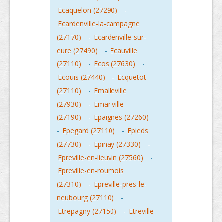
Ecaquelon (27290)
-
Ecardenville-la-campagne
(27170)
-
Ecardenville-sur-
eure (27490)
-
Ecauville
(27110)
-
Ecos (27630)
-
Ecouis (27440)
-
Ecquetot
(27110)
-
Emalleville
(27930)
-
Emanville
(27190)
-
Epaignes (27260)
-
Epegard (27110)
-
Epieds
(27730)
-
Epinay (27330)
-
Epreville-en-lieuvin (27560)
-
Epreville-en-roumois
(27310)
-
Epreville-pres-le-
neubourg (27110)
-
Etrepagny (27150)
-
Etreville