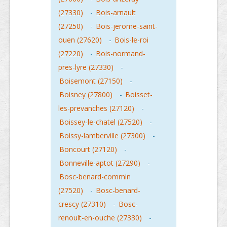
(27330)
-
Bois-arnault
(27250)
-
Bois-jerome-saint-
ouen (27620)
-
Bois-le-roi
(27220)
-
Bois-normand-
pres-lyre (27330)
-
Boisemont (27150)
-
Boisney (27800)
-
Boisset-
les-prevanches (27120)
-
Boissey-le-chatel (27520)
-
Boissy-lamberville (27300)
-
Boncourt (27120)
-
Bonneville-aptot (27290)
-
Bosc-benard-commin
(27520)
-
Bosc-benard-
crescy (27310)
-
Bosc-
renoult-en-ouche (27330)
-