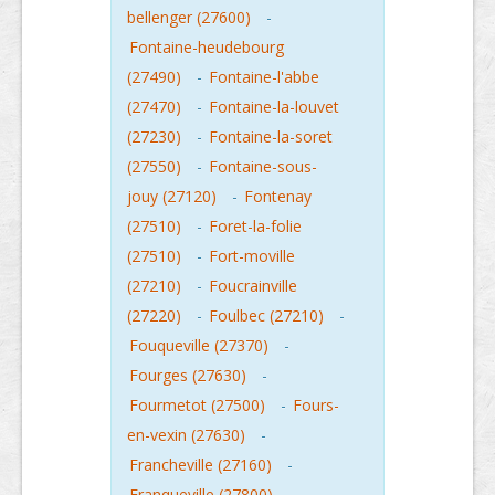
bellenger (27600)
-
Fontaine-heudebourg
(27490)
-
Fontaine-l'abbe
(27470)
-
Fontaine-la-louvet
(27230)
-
Fontaine-la-soret
(27550)
-
Fontaine-sous-
jouy (27120)
-
Fontenay
(27510)
-
Foret-la-folie
(27510)
-
Fort-moville
(27210)
-
Foucrainville
(27220)
-
Foulbec (27210)
-
Fouqueville (27370)
-
Fourges (27630)
-
Fourmetot (27500)
-
Fours-
en-vexin (27630)
-
Francheville (27160)
-
Franqueville (27800)
-