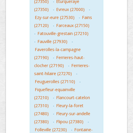
(27350)
-
Eturqueraye
(27350)
-
Evreux (27000)
-
Ezy-sur-eure (27530)
-
Fains
(27120)
-
Farceaux (27150)
-
Fatouville-grestain (27210)
-
Fauville (27930)
-
Faverolles-la-campagne
(27190)
-
Ferrieres-haut-
clocher (27190)
-
Ferrieres-
saint-hilaire (27270)
-
Feuguerolles (27110)
-
Fiquefleur-equainville
(27210)
-
Flancourt-catelon
(27310)
-
Fleury-la-foret
(27480)
-
Fleury-sur-andelle
(27380)
-
Flipou (27380)
-
Folleville (27230)
-
Fontaine-