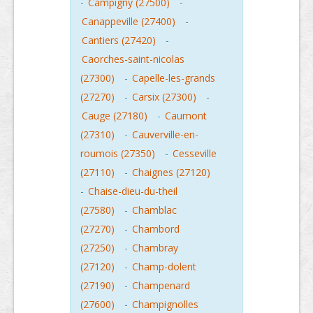
-
Campigny (27500)
-
Canappeville (27400)
-
Cantiers (27420)
-
Caorches-saint-nicolas
(27300)
-
Capelle-les-grands
(27270)
-
Carsix (27300)
-
Cauge (27180)
-
Caumont
(27310)
-
Cauverville-en-
roumois (27350)
-
Cesseville
(27110)
-
Chaignes (27120)
-
Chaise-dieu-du-theil
(27580)
-
Chamblac
(27270)
-
Chambord
(27250)
-
Chambray
(27120)
-
Champ-dolent
(27190)
-
Champenard
(27600)
-
Champignolles