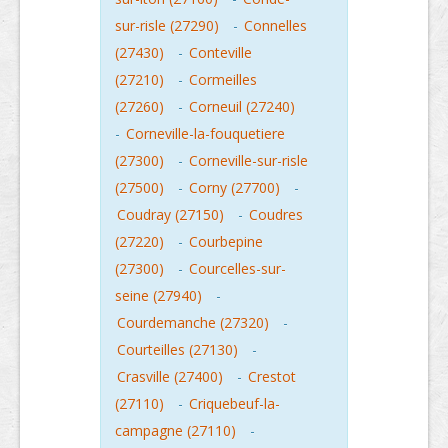
sur-risle (27290)
-
Connelles
(27430)
-
Conteville
(27210)
-
Cormeilles
(27260)
-
Corneuil (27240)
-
Corneville-la-fouquetiere
(27300)
-
Corneville-sur-risle
(27500)
-
Corny (27700)
-
Coudray (27150)
-
Coudres
(27220)
-
Courbepine
(27300)
-
Courcelles-sur-
seine (27940)
-
Courdemanche (27320)
-
Courteilles (27130)
-
Crasville (27400)
-
Crestot
(27110)
-
Criquebeuf-la-
campagne (27110)
-