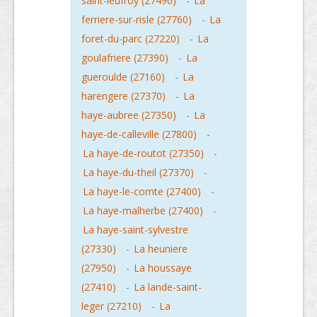
saint-leufroy (27490)
-
La
ferriere-sur-risle (27760)
-
La
foret-du-parc (27220)
-
La
goulafriere (27390)
-
La
gueroulde (27160)
-
La
harengere (27370)
-
La
haye-aubree (27350)
-
La
haye-de-calleville (27800)
-
La haye-de-routot (27350)
-
La haye-du-theil (27370)
-
La haye-le-comte (27400)
-
La haye-malherbe (27400)
-
La haye-saint-sylvestre
(27330)
-
La heuniere
(27950)
-
La houssaye
(27410)
-
La lande-saint-
leger (27210)
-
La