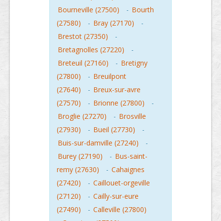
Bourneville (27500)
-
Bourth
(27580)
-
Bray (27170)
-
Brestot (27350)
-
Bretagnolles (27220)
-
Breteuil (27160)
-
Bretigny
(27800)
-
Breuilpont
(27640)
-
Breux-sur-avre
(27570)
-
Brionne (27800)
-
Broglie (27270)
-
Brosville
(27930)
-
Bueil (27730)
-
Buis-sur-damville (27240)
-
Burey (27190)
-
Bus-saint-
remy (27630)
-
Cahaignes
(27420)
-
Caillouet-orgeville
(27120)
-
Cailly-sur-eure
(27490)
-
Calleville (27800)