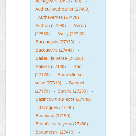
Aulnay-sur-iton (27180)
-
Autheuil-authouillet (27490)
-
Authevernes (27420)
-
Authou (27290)
-
Aviron
(27930)
-
Avrilly (27240)
-
Bacquepuis (27930)
-
Bacqueville (27440)
-
Bailleul-la-vallee (27260)
-
Balines (27130)
-
Barc
(27170)
-
Barneville-sur-
seine (27310)
-
Barquet
(27170)
-
Barville (27230)
-
Bazincourt-sur-epte (27140)
-
Bazoques (27230)
-
Beaubray (27190)
-
Beauficel-en-lyons (27480)
-
Beaumesnil (27410)
-