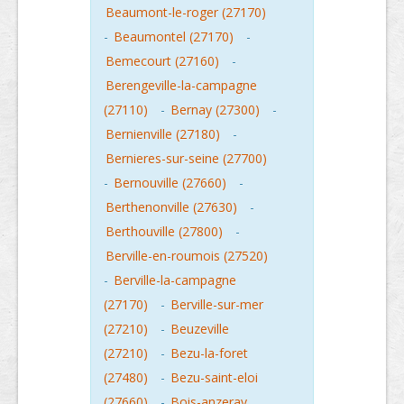
Beaumont-le-roger (27170)
-
Beaumontel (27170)
-
Bemecourt (27160)
-
Berengeville-la-campagne
(27110)
-
Bernay (27300)
-
Bernienville (27180)
-
Bernieres-sur-seine (27700)
-
Bernouville (27660)
-
Berthenonville (27630)
-
Berthouville (27800)
-
Berville-en-roumois (27520)
-
Berville-la-campagne
(27170)
-
Berville-sur-mer
(27210)
-
Beuzeville
(27210)
-
Bezu-la-foret
(27480)
-
Bezu-saint-eloi
(27660)
-
Bois-anzeray