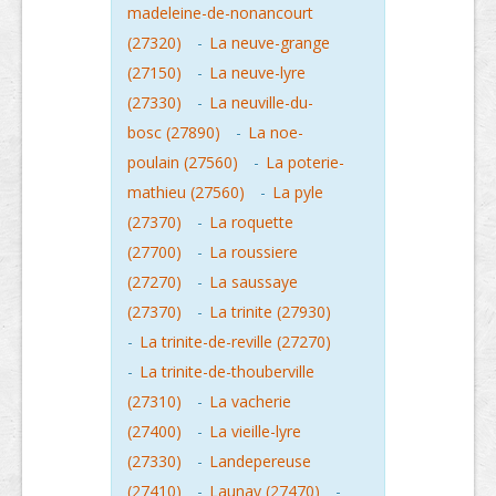
madeleine-de-nonancourt
(27320)
-
La neuve-grange
(27150)
-
La neuve-lyre
(27330)
-
La neuville-du-
bosc (27890)
-
La noe-
poulain (27560)
-
La poterie-
mathieu (27560)
-
La pyle
(27370)
-
La roquette
(27700)
-
La roussiere
(27270)
-
La saussaye
(27370)
-
La trinite (27930)
-
La trinite-de-reville (27270)
-
La trinite-de-thouberville
(27310)
-
La vacherie
(27400)
-
La vieille-lyre
(27330)
-
Landepereuse
(27410)
-
Launay (27470)
-