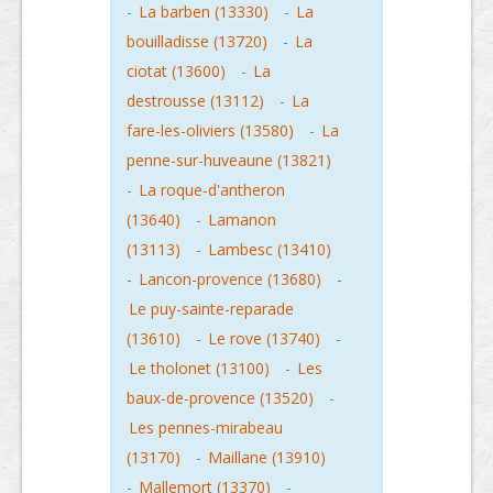
-
La barben (13330)
-
La
bouilladisse (13720)
-
La
ciotat (13600)
-
La
destrousse (13112)
-
La
fare-les-oliviers (13580)
-
La
penne-sur-huveaune (13821)
-
La roque-d'antheron
(13640)
-
Lamanon
(13113)
-
Lambesc (13410)
-
Lancon-provence (13680)
-
Le puy-sainte-reparade
(13610)
-
Le rove (13740)
-
Le tholonet (13100)
-
Les
baux-de-provence (13520)
-
Les pennes-mirabeau
(13170)
-
Maillane (13910)
-
Mallemort (13370)
-