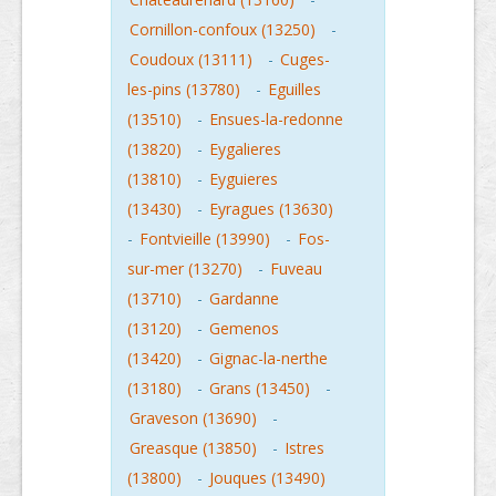
Cornillon-confoux (13250)
-
Coudoux (13111)
-
Cuges-
les-pins (13780)
-
Eguilles
(13510)
-
Ensues-la-redonne
(13820)
-
Eygalieres
(13810)
-
Eyguieres
(13430)
-
Eyragues (13630)
-
Fontvieille (13990)
-
Fos-
sur-mer (13270)
-
Fuveau
(13710)
-
Gardanne
(13120)
-
Gemenos
(13420)
-
Gignac-la-nerthe
(13180)
-
Grans (13450)
-
Graveson (13690)
-
Greasque (13850)
-
Istres
(13800)
-
Jouques (13490)