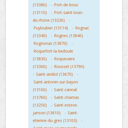
(13380)
-
Port-de-bouc
(13110)
-
Port-saint-louis-
du-rhone (13230)
-
Puyloubier (13114)
-
Rognac
(13340)
-
Rognes (13840)
-
Rognonas (13870)
-
Roquefort-la-bedoule
(13830)
-
Roquevaire
(13360)
-
Rousset (13790)
-
Saint-andiol (13670)
-
Saint-antonin-sur-bayon
(13100)
-
Saint-cannat
(13760)
-
Saint-chamas
(13250)
-
Saint-esteve-
janson (13610)
-
Saint-
etienne-du-gres (13103)
-