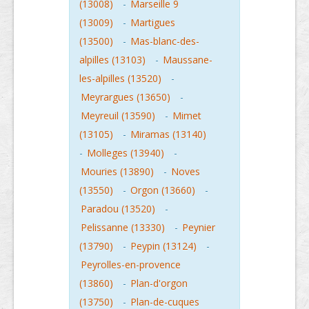
(13008)
-
Marseille 9
(13009)
-
Martigues
(13500)
-
Mas-blanc-des-
alpilles (13103)
-
Maussane-
les-alpilles (13520)
-
Meyrargues (13650)
-
Meyreuil (13590)
-
Mimet
(13105)
-
Miramas (13140)
-
Molleges (13940)
-
Mouries (13890)
-
Noves
(13550)
-
Orgon (13660)
-
Paradou (13520)
-
Pelissanne (13330)
-
Peynier
(13790)
-
Peypin (13124)
-
Peyrolles-en-provence
(13860)
-
Plan-d'orgon
(13750)
-
Plan-de-cuques