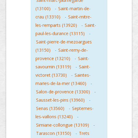
Saint-marc-jaumegarde
(13100)
-
Saint-martin-de-
crau (13310)
-
Saint-mitre-
les-remparts (13920)
-
Saint-
paul-les-durance (13115)
-
Saint-pierre-de-mezoargues
(13150)
-
Saint-remy-de-
provence (13210)
-
Saint-
savournin (13119)
-
Saint-
victoret (13730)
-
Saintes-
maries-de-la-mer (13460)
-
Salon-de-provence (13300)
-
Sausset-les-pins (13960)
-
Senas (13560)
-
Septemes-
les-vallons (13240)
-
Simiane-collongue (13109)
-
Tarascon (13150)
-
Trets