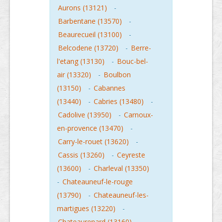
Aurons (13121)
-
Barbentane (13570)
-
Beaurecueil (13100)
-
Belcodene (13720)
-
Berre-
l'etang (13130)
-
Bouc-bel-
air (13320)
-
Boulbon
(13150)
-
Cabannes
(13440)
-
Cabries (13480)
-
Cadolive (13950)
-
Carnoux-
en-provence (13470)
-
Carry-le-rouet (13620)
-
Cassis (13260)
-
Ceyreste
(13600)
-
Charleval (13350)
-
Chateauneuf-le-rouge
(13790)
-
Chateauneuf-les-
martigues (13220)
-
Chateaurenard (13160)
-