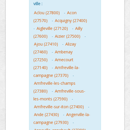
ville :
Aclou (27800)
-
Acon
(27570)
-
Acquigny (27400)
-
Aigleville (27120)
-
Ailly
(27600)
-
Aizier (27500)
-
Ajou (27410)
-
Alizay
(27460)
-
Ambenay
(27250)
-
Amecourt
(27140)
-
Amfreville-la-
campagne (27370)
-
Amfreville-les-champs
(27380)
-
Amfreville-sous-
les-monts (27590)
-
Amfreville-sur-iton (27400)
-
Ande (27430)
-
Angerville-la-
campagne (27930)
-