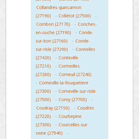
Collandres-quincarnon
(27190)
-
Colletot (27500)
-
Combon (27170)
-
Conches-
en-ouche (27190)
-
Conde-
sur-iton (27160)
-
Conde-
sur-risle (27290)
-
Connelles
(27430)
-
Conteville
(27210)
-
Cormeilles
(27260)
-
Corneuil (27240)
-
Corneville-la-fouquetiere
(27300)
-
Corneville-sur-risle
(27500)
-
Corny (27700)
-
Coudray (27150)
-
Coudres
(27220)
-
Courbepine
(27300)
-
Courcelles-sur-
seine (27940)
-