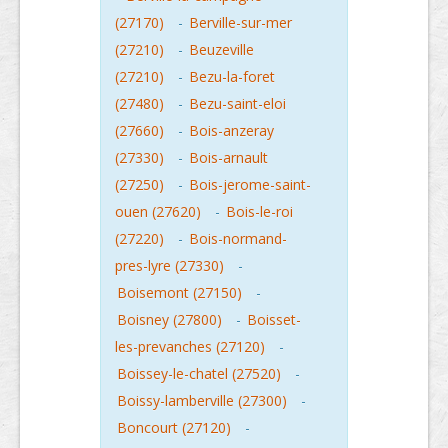
(27170)
-
Berville-sur-mer
(27210)
-
Beuzeville
(27210)
-
Bezu-la-foret
(27480)
-
Bezu-saint-eloi
(27660)
-
Bois-anzeray
(27330)
-
Bois-arnault
(27250)
-
Bois-jerome-saint-
ouen (27620)
-
Bois-le-roi
(27220)
-
Bois-normand-
pres-lyre (27330)
-
Boisemont (27150)
-
Boisney (27800)
-
Boisset-
les-prevanches (27120)
-
Boissey-le-chatel (27520)
-
Boissy-lamberville (27300)
-
Boncourt (27120)
-