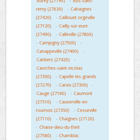
Burey (27190)
-
Bus-saint-
remy (27630)
-
Cahaignes
(27420)
-
Caillouet-orgeville
(27120)
-
Cailly-sur-eure
(27490)
-
Calleville (27800)
-
Campigny (27500)
-
Canappeville (27400)
-
Cantiers (27420)
-
Caorches-saint-nicolas
(27300)
-
Capelle-les-grands
(27270)
-
Carsix (27300)
-
Cauge (27180)
-
Caumont
(27310)
-
Cauverville-en-
roumois (27350)
-
Cesseville
(27110)
-
Chaignes (27120)
-
Chaise-dieu-du-theil
(27580)
-
Chamblac