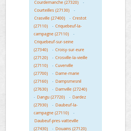
Courdemanche (27320)
-
Courteilles (27130)
-
Crasville (27400)
-
Crestot
(27110)
-
Criquebeuf-la-
campagne (27110)
-
Criquebeuf-sur-seine
(27340)
-
Croisy-sur-eure
(27120)
-
Crosville-la-vieille
(27110)
-
Cuverville
(27700)
-
Dame-marie
(27160)
-
Dampsmesnil
(27630)
-
Damville (27240)
-
Dangu (27720)
-
Dardez
(27930)
-
Daubeuf-la-
campagne (27110)
-
Daubeuf-pres-vatteville
(27430)
-
Douains (27120)