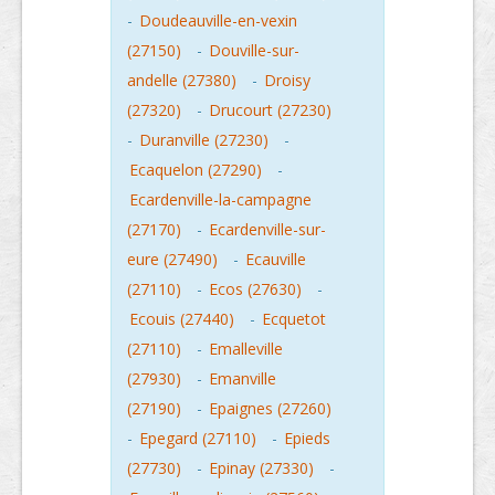
-
Doudeauville-en-vexin
(27150)
-
Douville-sur-
andelle (27380)
-
Droisy
(27320)
-
Drucourt (27230)
-
Duranville (27230)
-
Ecaquelon (27290)
-
Ecardenville-la-campagne
(27170)
-
Ecardenville-sur-
eure (27490)
-
Ecauville
(27110)
-
Ecos (27630)
-
Ecouis (27440)
-
Ecquetot
(27110)
-
Emalleville
(27930)
-
Emanville
(27190)
-
Epaignes (27260)
-
Epegard (27110)
-
Epieds
(27730)
-
Epinay (27330)
-