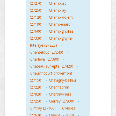
(27270)
-
Chambord
(27250)
-
Chambray
(27120)
-
Champ-dolent
(27190)
-
Champenard
(27600)
-
Champignolles
(27330)
-
Champigny-la-
futelaye (27220)
-
Chanteloup (27240)
-
Charleval (27380)
-
Chateau-sur-epte (27420)
-
Chauvincourt-provemont
(27150)
-
Chavigny-bailleul
(27220)
-
Chennebrun
(27820)
-
Cheronvilliers
(27250)
-
Cierrey (27930)
-
Cintray (27160)
-
Civieres
(27630)
-
Claville (27180)
-