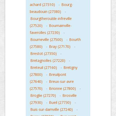
achard (27310)
-
Bourg-
beaudouin (27380)
-
Bourgtheroulde-infreville
(27520)
-
Bournainville-
faverolles (27230)
-
Bourneville (27500)
-
Bourth
(27580)
-
Bray (27170)
-
Brestot (27350)
-
Bretagnolles (27220)
-
Breteuil (27160)
-
Bretigny
(27800)
-
Breuilpont
(27640)
-
Breux-sur-avre
(27570)
-
Brionne (27800)
-
Broglie (27270)
-
Brosville
(27930)
-
Bueil (27730)
-
Buis-sur-damville (27240)
-