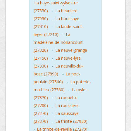
La haye-saint-sylvestre
(27330)
-
La heuniere
(27950)
-
La houssaye
(27410)
-
La lande-saint-
leger (27210)
-
La
madeleine-de-nonancourt
(27320)
-
La neuve-grange
(27150)
-
La neuve-lyre
(27330)
-
La neuville-du-
bosc (27890)
-
La noe-
poulain (27560)
-
La poterie-
mathieu (27560)
-
La pyle
(27370)
-
La roquette
(27700)
-
La roussiere
(27270)
-
La saussaye
(27370)
-
La trinite (27930)
-
La trinite-de-reville (27270)