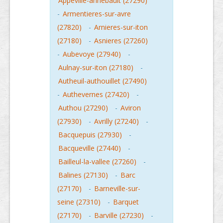
Appeville-annebault (27290)
-
Armentieres-sur-avre
(27820)
-
Arnieres-sur-iton
(27180)
-
Asnieres (27260)
-
Aubevoye (27940)
-
Aulnay-sur-iton (27180)
-
Autheuil-authouillet (27490)
-
Authevernes (27420)
-
Authou (27290)
-
Aviron
(27930)
-
Avrilly (27240)
-
Bacquepuis (27930)
-
Bacqueville (27440)
-
Bailleul-la-vallee (27260)
-
Balines (27130)
-
Barc
(27170)
-
Barneville-sur-
seine (27310)
-
Barquet
(27170)
-
Barville (27230)
-