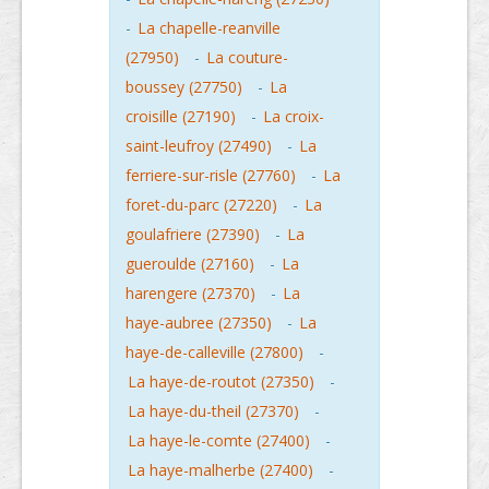
-
La chapelle-reanville
(27950)
-
La couture-
boussey (27750)
-
La
croisille (27190)
-
La croix-
saint-leufroy (27490)
-
La
ferriere-sur-risle (27760)
-
La
foret-du-parc (27220)
-
La
goulafriere (27390)
-
La
gueroulde (27160)
-
La
harengere (27370)
-
La
haye-aubree (27350)
-
La
haye-de-calleville (27800)
-
La haye-de-routot (27350)
-
La haye-du-theil (27370)
-
La haye-le-comte (27400)
-
La haye-malherbe (27400)
-