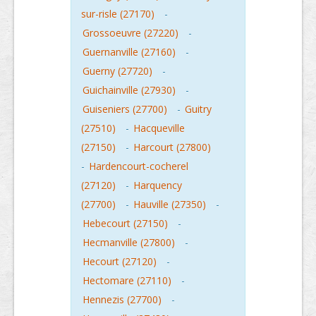
sur-risle (27170)
-
Grossoeuvre (27220)
-
Guernanville (27160)
-
Guerny (27720)
-
Guichainville (27930)
-
Guiseniers (27700)
-
Guitry
(27510)
-
Hacqueville
(27150)
-
Harcourt (27800)
-
Hardencourt-cocherel
(27120)
-
Harquency
(27700)
-
Hauville (27350)
-
Hebecourt (27150)
-
Hecmanville (27800)
-
Hecourt (27120)
-
Hectomare (27110)
-
Hennezis (27700)
-