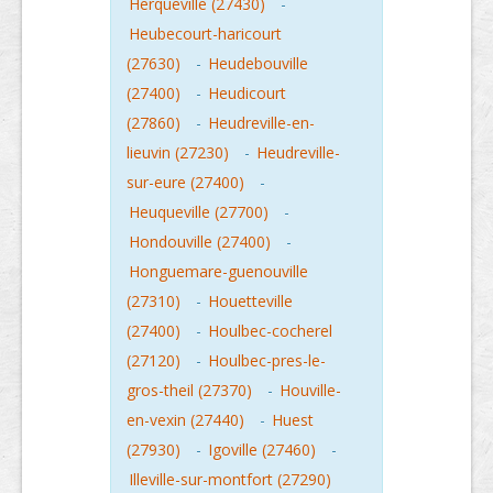
Herqueville (27430)
-
Heubecourt-haricourt
(27630)
-
Heudebouville
(27400)
-
Heudicourt
(27860)
-
Heudreville-en-
lieuvin (27230)
-
Heudreville-
sur-eure (27400)
-
Heuqueville (27700)
-
Hondouville (27400)
-
Honguemare-guenouville
(27310)
-
Houetteville
(27400)
-
Houlbec-cocherel
(27120)
-
Houlbec-pres-le-
gros-theil (27370)
-
Houville-
en-vexin (27440)
-
Huest
(27930)
-
Igoville (27460)
-
Illeville-sur-montfort (27290)