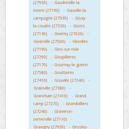
(27930)
-
Gaudreville-la-
riviere (27190)
-
Gauville-la-
campagne (27930)
-
Gisay-
la-coudre (27330)
-
Gisors
(27140)
-
Giverny (27620)
-
Giverville (27560)
-
Glisolles
(27190)
-
Glos-sur-risle
(27290)
-
Goupillieres
(27170)
-
Gournay-le-guerin
(27580)
-
Gouttieres
(27410)
-
Gouville (27240)
-
Grainville (27380)
-
Granchain (27410)
-
Grand-
camp (27270)
-
Grandvilliers
(27240)
-
Graveron-
semerville (27110)
-
Gravigny (27930)
-
Grosley-