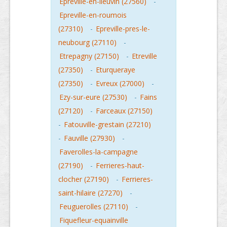
Epreville-en-lieuvin (27560)
-
Epreville-en-roumois
(27310)
-
Epreville-pres-le-
neubourg (27110)
-
Etrepagny (27150)
-
Etreville
(27350)
-
Eturqueraye
(27350)
-
Evreux (27000)
-
Ezy-sur-eure (27530)
-
Fains
(27120)
-
Farceaux (27150)
-
Fatouville-grestain (27210)
-
Fauville (27930)
-
Faverolles-la-campagne
(27190)
-
Ferrieres-haut-
clocher (27190)
-
Ferrieres-
saint-hilaire (27270)
-
Feuguerolles (27110)
-
Fiquefleur-equainville