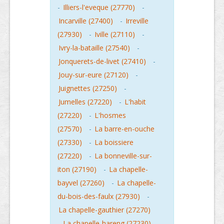
-
Illiers-l'eveque (27770)
-
Incarville (27400)
-
Irreville
(27930)
-
Iville (27110)
-
Ivry-la-bataille (27540)
-
Jonquerets-de-livet (27410)
-
Jouy-sur-eure (27120)
-
Juignettes (27250)
-
Jumelles (27220)
-
L'habit
(27220)
-
L'hosmes
(27570)
-
La barre-en-ouche
(27330)
-
La boissiere
(27220)
-
La bonneville-sur-
iton (27190)
-
La chapelle-
bayvel (27260)
-
La chapelle-
du-bois-des-faulx (27930)
-
La chapelle-gauthier (27270)
-
La chapelle-hareng (27230)