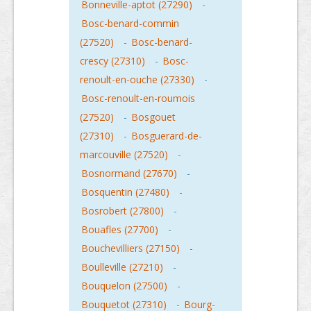
Bonneville-aptot (27290)
-
Bosc-benard-commin
(27520)
-
Bosc-benard-
crescy (27310)
-
Bosc-
renoult-en-ouche (27330)
-
Bosc-renoult-en-roumois
(27520)
-
Bosgouet
(27310)
-
Bosguerard-de-
marcouville (27520)
-
Bosnormand (27670)
-
Bosquentin (27480)
-
Bosrobert (27800)
-
Bouafles (27700)
-
Bouchevilliers (27150)
-
Boulleville (27210)
-
Bouquelon (27500)
-
Bouquetot (27310)
-
Bourg-