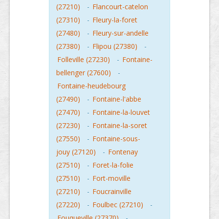
(27210)
-
Flancourt-catelon
(27310)
-
Fleury-la-foret
(27480)
-
Fleury-sur-andelle
(27380)
-
Flipou (27380)
-
Folleville (27230)
-
Fontaine-
bellenger (27600)
-
Fontaine-heudebourg
(27490)
-
Fontaine-l'abbe
(27470)
-
Fontaine-la-louvet
(27230)
-
Fontaine-la-soret
(27550)
-
Fontaine-sous-
jouy (27120)
-
Fontenay
(27510)
-
Foret-la-folie
(27510)
-
Fort-moville
(27210)
-
Foucrainville
(27220)
-
Foulbec (27210)
-
Fouqueville (27370)
-