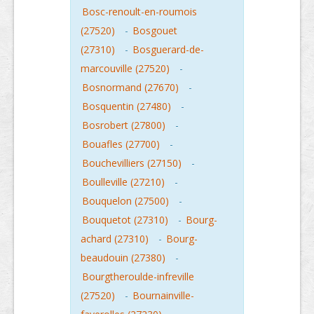
Bosc-renoult-en-roumois
(27520)
-
Bosgouet
(27310)
-
Bosguerard-de-
marcouville (27520)
-
Bosnormand (27670)
-
Bosquentin (27480)
-
Bosrobert (27800)
-
Bouafles (27700)
-
Bouchevilliers (27150)
-
Boulleville (27210)
-
Bouquelon (27500)
-
Bouquetot (27310)
-
Bourg-
achard (27310)
-
Bourg-
beaudouin (27380)
-
Bourgtheroulde-infreville
(27520)
-
Bournainville-