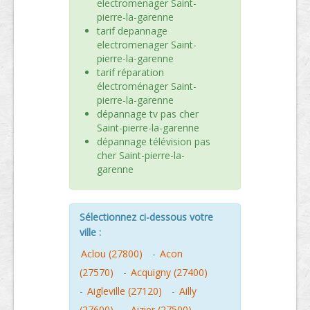
electromenager Saint-
pierre-la-garenne
tarif depannage
electromenager Saint-
pierre-la-garenne
tarif réparation
électroménager Saint-
pierre-la-garenne
dépannage tv pas cher
Saint-pierre-la-garenne
dépannage télévision pas
cher Saint-pierre-la-
garenne
Sélectionnez ci-dessous votre
ville :
Aclou (27800)
-
Acon
(27570)
-
Acquigny (27400)
-
Aigleville (27120)
-
Ailly
(27600)
-
Aizier (27500)
-