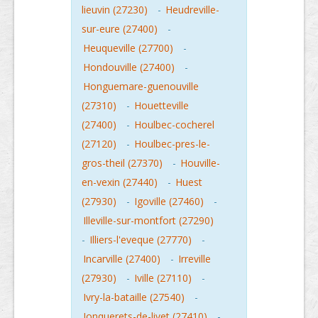
lieuvin (27230)
-
Heudreville-
sur-eure (27400)
-
Heuqueville (27700)
-
Hondouville (27400)
-
Honguemare-guenouville
(27310)
-
Houetteville
(27400)
-
Houlbec-cocherel
(27120)
-
Houlbec-pres-le-
gros-theil (27370)
-
Houville-
en-vexin (27440)
-
Huest
(27930)
-
Igoville (27460)
-
Illeville-sur-montfort (27290)
-
Illiers-l'eveque (27770)
-
Incarville (27400)
-
Irreville
(27930)
-
Iville (27110)
-
Ivry-la-bataille (27540)
-
Jonquerets-de-livet (27410)
-