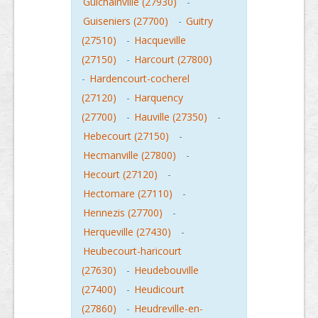
Guichainville (27930)
-
Guiseniers (27700)
-
Guitry
(27510)
-
Hacqueville
(27150)
-
Harcourt (27800)
-
Hardencourt-cocherel
(27120)
-
Harquency
(27700)
-
Hauville (27350)
-
Hebecourt (27150)
-
Hecmanville (27800)
-
Hecourt (27120)
-
Hectomare (27110)
-
Hennezis (27700)
-
Herqueville (27430)
-
Heubecourt-haricourt
(27630)
-
Heudebouville
(27400)
-
Heudicourt
(27860)
-
Heudreville-en-