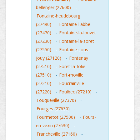
bellenger (27600)
-
Fontaine-heudebourg
(27490)
-
Fontaine-l'abbe
(27470)
-
Fontaine-la-louvet
(27230)
-
Fontaine-la-soret
(27550)
-
Fontaine-sous-
jouy (27120)
-
Fontenay
(27510)
-
Foret-la-folie
(27510)
-
Fort-moville
(27210)
-
Foucrainville
(27220)
-
Foulbec (27210)
-
Fouqueville (27370)
-
Fourges (27630)
-
Fourmetot (27500)
-
Fours-
en-vexin (27630)
-
Francheville (27160)
-