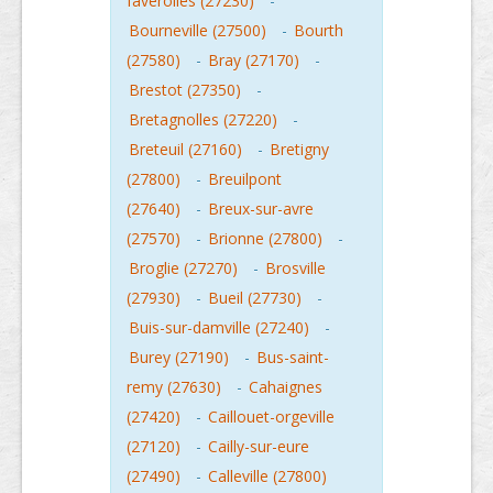
faverolles (27230)
-
Bourneville (27500)
-
Bourth
(27580)
-
Bray (27170)
-
Brestot (27350)
-
Bretagnolles (27220)
-
Breteuil (27160)
-
Bretigny
(27800)
-
Breuilpont
(27640)
-
Breux-sur-avre
(27570)
-
Brionne (27800)
-
Broglie (27270)
-
Brosville
(27930)
-
Bueil (27730)
-
Buis-sur-damville (27240)
-
Burey (27190)
-
Bus-saint-
remy (27630)
-
Cahaignes
(27420)
-
Caillouet-orgeville
(27120)
-
Cailly-sur-eure
(27490)
-
Calleville (27800)