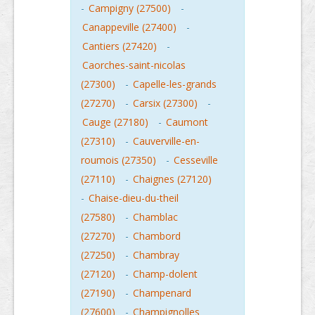
-
Campigny (27500)
-
Canappeville (27400)
-
Cantiers (27420)
-
Caorches-saint-nicolas
(27300)
-
Capelle-les-grands
(27270)
-
Carsix (27300)
-
Cauge (27180)
-
Caumont
(27310)
-
Cauverville-en-
roumois (27350)
-
Cesseville
(27110)
-
Chaignes (27120)
-
Chaise-dieu-du-theil
(27580)
-
Chamblac
(27270)
-
Chambord
(27250)
-
Chambray
(27120)
-
Champ-dolent
(27190)
-
Champenard
(27600)
-
Champignolles