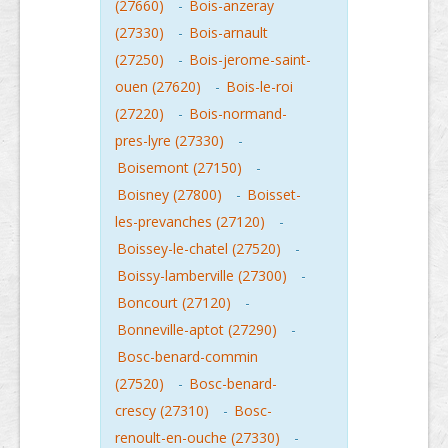
(27660)
-
Bois-anzeray
(27330)
-
Bois-arnault
(27250)
-
Bois-jerome-saint-
ouen (27620)
-
Bois-le-roi
(27220)
-
Bois-normand-
pres-lyre (27330)
-
Boisemont (27150)
-
Boisney (27800)
-
Boisset-
les-prevanches (27120)
-
Boissey-le-chatel (27520)
-
Boissy-lamberville (27300)
-
Boncourt (27120)
-
Bonneville-aptot (27290)
-
Bosc-benard-commin
(27520)
-
Bosc-benard-
crescy (27310)
-
Bosc-
renoult-en-ouche (27330)
-