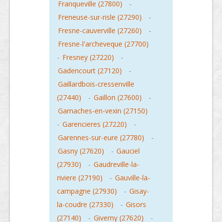
Franqueville (27800)
-
Freneuse-sur-risle (27290)
-
Fresne-cauverville (27260)
-
Fresne-l'archeveque (27700)
-
Fresney (27220)
-
Gadencourt (27120)
-
Gaillardbois-cressenville
(27440)
-
Gaillon (27600)
-
Gamaches-en-vexin (27150)
-
Garencieres (27220)
-
Garennes-sur-eure (27780)
-
Gasny (27620)
-
Gauciel
(27930)
-
Gaudreville-la-
riviere (27190)
-
Gauville-la-
campagne (27930)
-
Gisay-
la-coudre (27330)
-
Gisors
(27140)
-
Giverny (27620)
-