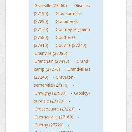
Giverville (27560)
-
Glisolles
(27190)
-
Glos-sur-risle
(27290)
-
Goupillieres
(27170)
-
Gournay-le-guerin
(27580)
-
Gouttieres
(27410)
-
Gouville (27240)
-
Grainville (27380)
-
Granchain (27410)
-
Grand-
camp (27270)
-
Grandvilliers
(27240)
-
Graveron-
semerville (27110)
-
Gravigny (27930)
-
Grosley-
sur-risle (27170)
-
Grossoeuvre (27220)
-
Guernanville (27160)
-
Guerny (27720)
-