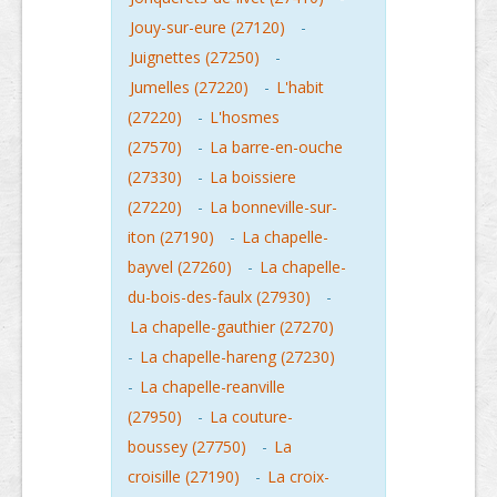
Jouy-sur-eure (27120)
-
Juignettes (27250)
-
Jumelles (27220)
-
L'habit
(27220)
-
L'hosmes
(27570)
-
La barre-en-ouche
(27330)
-
La boissiere
(27220)
-
La bonneville-sur-
iton (27190)
-
La chapelle-
bayvel (27260)
-
La chapelle-
du-bois-des-faulx (27930)
-
La chapelle-gauthier (27270)
-
La chapelle-hareng (27230)
-
La chapelle-reanville
(27950)
-
La couture-
boussey (27750)
-
La
croisille (27190)
-
La croix-