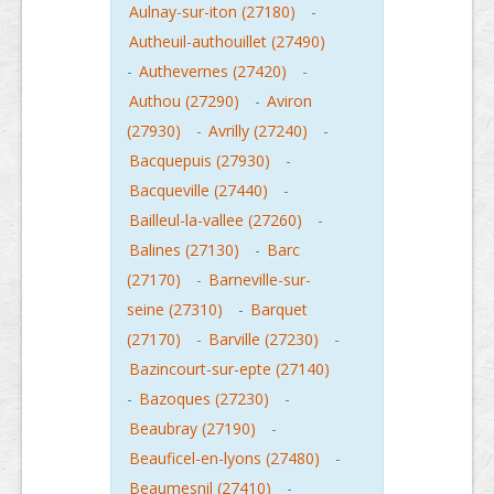
Aulnay-sur-iton (27180)
-
Autheuil-authouillet (27490)
-
Authevernes (27420)
-
Authou (27290)
-
Aviron
(27930)
-
Avrilly (27240)
-
Bacquepuis (27930)
-
Bacqueville (27440)
-
Bailleul-la-vallee (27260)
-
Balines (27130)
-
Barc
(27170)
-
Barneville-sur-
seine (27310)
-
Barquet
(27170)
-
Barville (27230)
-
Bazincourt-sur-epte (27140)
-
Bazoques (27230)
-
Beaubray (27190)
-
Beauficel-en-lyons (27480)
-
Beaumesnil (27410)
-