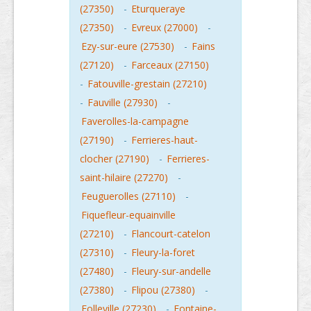
(27350)
-
Eturqueraye
(27350)
-
Evreux (27000)
-
Ezy-sur-eure (27530)
-
Fains
(27120)
-
Farceaux (27150)
-
Fatouville-grestain (27210)
-
Fauville (27930)
-
Faverolles-la-campagne
(27190)
-
Ferrieres-haut-
clocher (27190)
-
Ferrieres-
saint-hilaire (27270)
-
Feuguerolles (27110)
-
Fiquefleur-equainville
(27210)
-
Flancourt-catelon
(27310)
-
Fleury-la-foret
(27480)
-
Fleury-sur-andelle
(27380)
-
Flipou (27380)
-
Folleville (27230)
-
Fontaine-