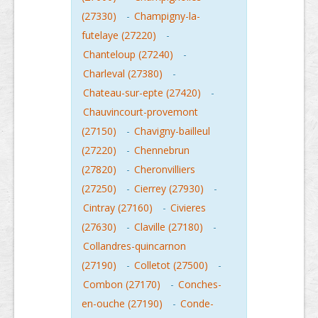
(27330)
-
Champigny-la-
futelaye (27220)
-
Chanteloup (27240)
-
Charleval (27380)
-
Chateau-sur-epte (27420)
-
Chauvincourt-provemont
(27150)
-
Chavigny-bailleul
(27220)
-
Chennebrun
(27820)
-
Cheronvilliers
(27250)
-
Cierrey (27930)
-
Cintray (27160)
-
Civieres
(27630)
-
Claville (27180)
-
Collandres-quincarnon
(27190)
-
Colletot (27500)
-
Combon (27170)
-
Conches-
en-ouche (27190)
-
Conde-