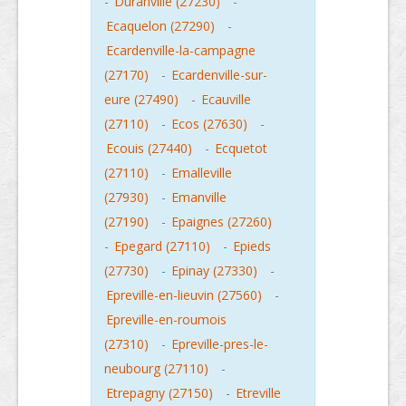
-
Duranville (27230)
-
Ecaquelon (27290)
-
Ecardenville-la-campagne
(27170)
-
Ecardenville-sur-
eure (27490)
-
Ecauville
(27110)
-
Ecos (27630)
-
Ecouis (27440)
-
Ecquetot
(27110)
-
Emalleville
(27930)
-
Emanville
(27190)
-
Epaignes (27260)
-
Epegard (27110)
-
Epieds
(27730)
-
Epinay (27330)
-
Epreville-en-lieuvin (27560)
-
Epreville-en-roumois
(27310)
-
Epreville-pres-le-
neubourg (27110)
-
Etrepagny (27150)
-
Etreville