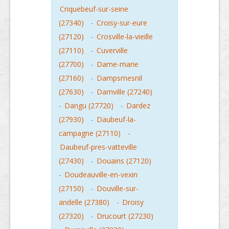
Criquebeuf-sur-seine
(27340)
-
Croisy-sur-eure
(27120)
-
Crosville-la-vieille
(27110)
-
Cuverville
(27700)
-
Dame-marie
(27160)
-
Dampsmesnil
(27630)
-
Damville (27240)
-
Dangu (27720)
-
Dardez
(27930)
-
Daubeuf-la-
campagne (27110)
-
Daubeuf-pres-vatteville
(27430)
-
Douains (27120)
-
Doudeauville-en-vexin
(27150)
-
Douville-sur-
andelle (27380)
-
Droisy
(27320)
-
Drucourt (27230)